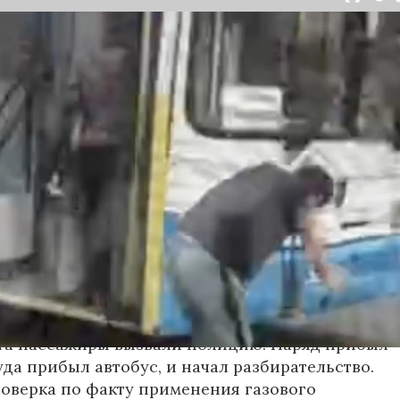
тября в салоне автобуса маршрута №18 в
произошёл инцидент с применением перцового
ак сообщили очевидцы в
Telegram-канале
осибирск»
, неизвестный мужчина с бородой
л в перепалку с кондуктором, затем поссорился
ажирами. В ходе конфликта он достал газовый
спылил его в салоне.
ьным данным, пострадали кондуктор и один из
жчин. У них зафиксированы признаки
зистых оболочек. Медицинская помощь была
е, их состояние оценивается как
ьное.
та пассажиры вызвали полицию. Наряд прибыл
уда прибыл автобус, и начал разбирательство.
оверка по факту применения газового