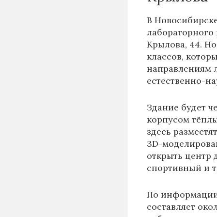
В Новосибирске
лабораторного 
Крылова, 44. Н
классов, котор
направлениям 
естественно-на
Здание будет ч
корпусом тёплы
здесь разместя
3D-моделирован
открыть центр д
спортивный и 
По информаци
составляет око