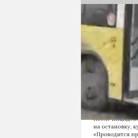
Вечером 24 сен
Новосибирске 
баллончика. К
«Инцидент Нов
сначала вступи
с другими пасс
баллончик и ра
По предварител
пассажиров-му
поражения сли
оказана на мест
удовлетворител
После инциден
на остановку, к
«Проводится пр