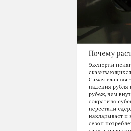
- дизель и бен
оптовым ценам 
Однако и для р
лучшим образом
5-6 процентов 
Почему раст
Эксперты полаг
сказывающихся 
Самая главная 
падения рубля 
рубеж, чем внут
сократило суб
перестали сдер
накладывает и 
сезон потребле
ездить на автом