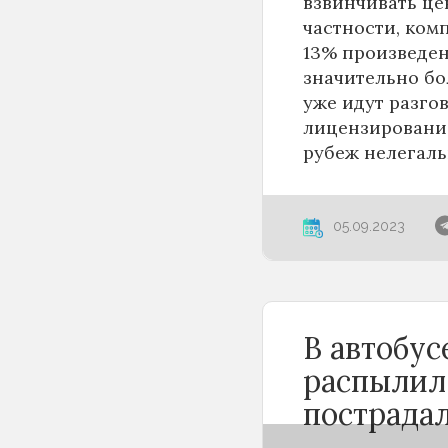
взвинчивать це
частности, ком
13% произведен
значительно бо
уже идут разго
лицензирование
рубеж нелегаль
05.09.2023
В автобу
распылил
пострада