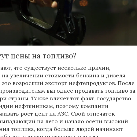
зин дорожают. Особенно это заметно по
на топливо, по которым его закупают аграрии.
ядовых граждан ситуация складывается не
 - с начала года стоимость бензина выросла на
и обогнала инфляцию.
ут цены на топливо?
ают, что существует несколько причин,
на увеличении стоимости бензина и дизеля.
- это возросший экспорт нефтепродуктов. После
производителям выгоднее продавать топливо за
ри страны. Также влияет тот факт, государство
сидии нефтянникам, поэтому компании
живать рост цент на АЗС. Свой отпечаток
выпадающий на лето и начало осени высокий
ния топлива, когда больше людей начинают
обилях, а аграрии закупать его для