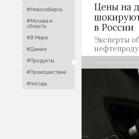
Цены на д
#Новосибирск
шокируют
#Москва и
в
России
область
#В Мире
Эксперты о
нефтепроду
#Деньги
#Продукты
#Происшествие
#погода
На фоне резког
рост цен на топ
Казалось бы, в
ресурсов, подо
Однако отечест