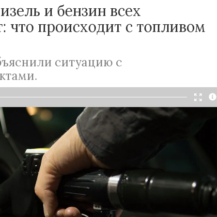
изель и бензин всех
: что происходит с топливом
бъяснили ситуацию с
ктами.
Читать в Telegram
о обвала курса рубля произошел и внезапный
ливо в нашей стране, что многих удивило.
России
, имеющей больше запасы природных
бного не должно происходить.
венные фермеры и автолюбители бьют тревогу