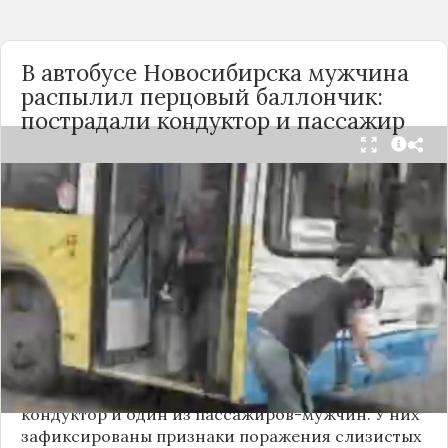
В автобусе Новосибирска мужчина
распылил перцовый баллончик:
пострадали кондуктор и пассажир
Вечером 24 сентября в салоне автобуса маршрута
№18 в Новосибирске произошёл инцидент с
применением перцового баллончика. Как
сообщили очевидцы в
Telegram-канале
«Инцидент Новосибирск»
, неизвестный
мужчина с бородой сначала вступил в перепалку
с кондуктором, затем поссорился с другими
пассажирами. В ходе конфликта он достал
газовый баллончик и распылил его в салоне.
По предварительным данным, пострадали
кондуктор и один из пассажиров-мужчин. У них
зафиксированы признаки поражения слизистых