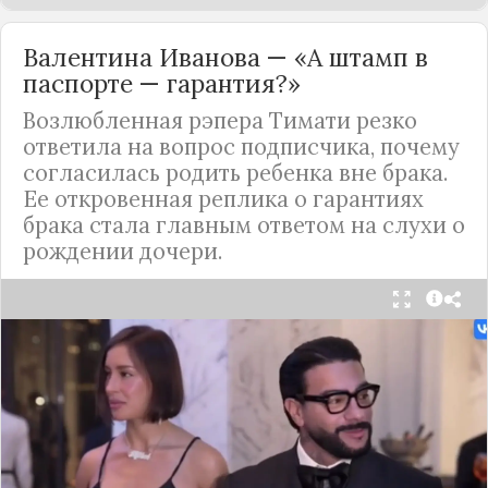
Валентина Иванова — «А штамп в
паспорте — гарантия?»
Возлюбленная рэпера Тимати резко
ответила на вопрос подписчика, почему
согласилась родить ребенка вне брака.
Ее откровенная реплика о гарантиях
брака стала главным ответом на слухи о
рождении дочери.
Валентина Иванова, избранница рэпера Тимати,
публично ответила на бестактный вопрос о
своем решении родить ребенка вне
официального брака. Ее резкая реакция стала
первым косвенным подтверждением слухов о
рождении дочери, ранее распространяемых
изданием «СтарХит».