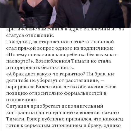
Хотя сама звездная пара официально не
объявляла о пополнении, поклонники уже
засыпали их поздравлениями. Однако
некоторые комментаторы позволили себе
критические замечания в адрес Валентины из-за
статуса отношений.
Поводом для откровенного ответа Ивановой
стал прямой вопрос одного из подписчиков:
«Почему согласилась на ребенка без штампа в
паспорте?». Возлюбленная Тимати не стала
игнорировать бестактность.
«А брак дает какую-то гарантию? Ни брак, ни
дети тебя не уберегут от расставания», —
парировала Валентина, четко обозначив свою
позицию относительно формальностей в
отношениях.
Ситуация приобретает дополнительный
контраст на фоне недавнего заявления самого
Тимати. Рэпер публично признался, что наконец
готов к серьезным отношениям и браку, однако