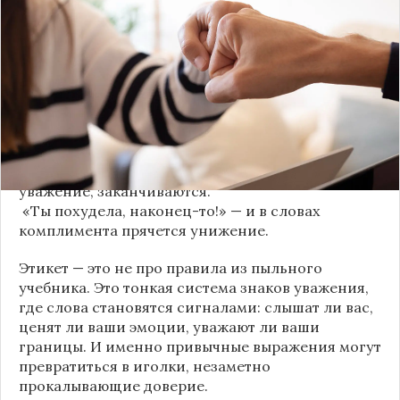
трещит по швам гораздо раньше — в момент,
когда в разговоре звучит невинная на первый
взгляд фраза. Подробнее об этом рассказывает
канал
«Этикет и психология общения» на Дзене
.
«Да я никому не расскажу, правда». И через пару
дней вашу историю пересказывает другой
человек.
«Хватит ныть» — и разговор, а вместе с ним
уважение, заканчиваются.
«Ты похудела, наконец-то!» — и в словах
комплимента прячется унижение.
Этикет — это не про правила из пыльного
учебника. Это тонкая система знаков уважения,
где слова становятся сигналами: слышат ли вас,
ценят ли ваши эмоции, уважают ли ваши
границы. И именно привычные выражения могут
превратиться в иголки, незаметно
прокалывающие доверие.