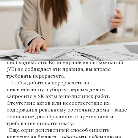
новшество. Как поясняет автор канала "ВЗО
ProДеньги", теперь уборка мест общего
пользования (МОП) выделена в отдельную
строку. Это дает жильцам четкое понимание, за
что именно они платят.
Новые нормы строго регламентируют частоту
уборки: мытье полов и лестниц должно
проводиться несколько раз в неделю, удаление
пыли – еженедельно, а уборка снега – по мере
необходимости. Если управляющая компания
(УК) не соблюдает эти правила, вы вправе
требовать перерасчета.
Чтобы добиться перерасчета за
некачественную уборку, первым делом
запросите у УК акты выполненных работ.
Отсутствие актов или несоответствие их
содержания реальному состоянию дома – ваше
основание для обращения с претензией и
требования снизить плату.
Еще один действенный способ снизить
нагрузку на бюджет – оформить субсидию на