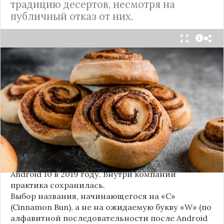
традицию десертов, несмотря на
публичный отказ от них.
Стало известно внутреннее кодовое имя
следующей крупной версии Android. Как
сообщают источники, Android 17, релиз которой
ожидается в 2026 году, разрабатывается под
названием
«Cinnamon Bun»
(«Булочка с
корицей»).
Это решение продолжает знаменитую традицию
Google называть версии Android в честь
сладостей и десертов (Cupcake, Donut, KitKat и
т.д.), хотя компания
прекратила публично
использовать эти имена
с момента выхода
Android 10 в 2019 году. Внутри компании
практика сохранилась.
Выбор названия, начинающегося на «C»
(Cinnamon Bun), а не на ожидаемую букву «W» (по
алфавитной последовательности после Android