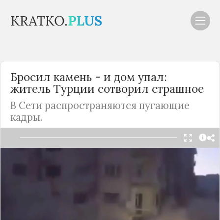
Бросил камень - и дом упал:
житель Турции сотворил страшное
В Сети распространяются пугающие
кадры.
Читать в Telegram
В феврале этого года Турцию потрясла
чудовищная трагедия - на юго-востоке страны
произошли два мощных землетрясения, которые
были признаны одними из сильнейших за всю