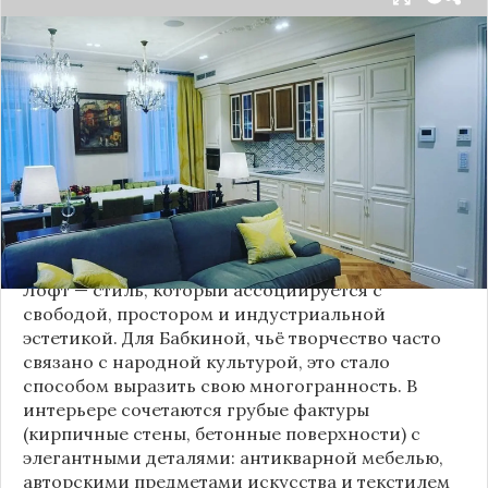
Народная артистка
России
Надежда Бабкина,
известная своей любовью к традиционному
стилю и народной эстетике, удивила
поклонников, выбрав для своей новой
московской квартиры современный стиль лофт.
Это решение стало настоящим откровением,
демонстрирующим её умение сочетать классику
и актуальные тенденции. Подробности о
проекте раскрывает канал “DOMEO | РЕМОНТ
КВАРТИР | НЕДВИЖИМОСТЬ” 2.
Лофт — стиль, который ассоциируется с
свободой, простором и индустриальной
эстетикой. Для Бабкиной, чьё творчество часто
связано с народной культурой, это стало
способом выразить свою многогранность. В
интерьере сочетаются грубые фактуры
(кирпичные стены, бетонные поверхности) с
элегантными деталями: антикварной мебелью,
авторскими предметами искусства и текстилем