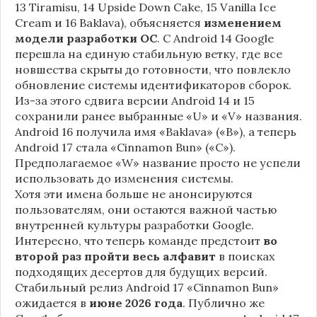
13 Tiramisu, 14 Upside Down Cake, 15 Vanilla Ice
Cream и 16 Baklava), объясняется
изменением
модели разработки ОС
. С Android 14 Google
перешла на единую стабильную ветку, где все
новшества скрыты до готовности, что повлекло
обновление системы идентификаторов сборок.
Из-за этого сдвига версии Android 14 и 15
сохранили ранее выбранные «U» и «V» названия.
Android 16 получила имя «Baklava» («B»), а теперь
Android 17 стала «Cinnamon Bun» («C»).
Предполагаемое «W» название просто не успели
использовать до изменения системы.
Хотя эти имена больше не анонсируются
пользователям, они остаются важной частью
внутренней культуры разработки Google.
Интересно, что теперь команде предстоит
во
второй раз пройти весь алфавит
в поисках
подходящих десертов для будущих версий.
Стабильный релиз Android 17 «Cinnamon Bun»
ожидается в
июне 2026 года
. Публично же