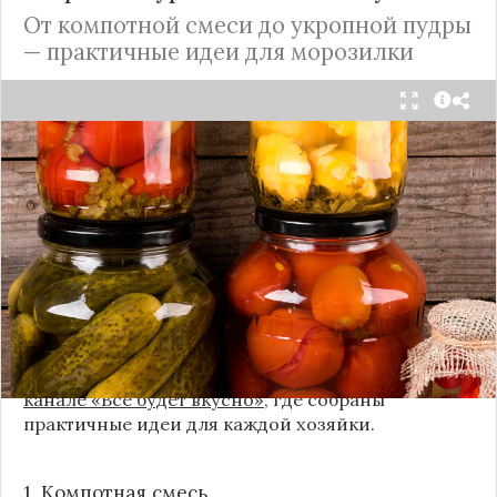
От компотной смеси до укропной пудры
— практичные идеи для морозилки
Каждый год, когда приходит пора богатого
урожая, я стараюсь сохранить максимум летних
витаминов. Закатки в банки — это, безусловно,
классика, которая никуда не уходит из нашей
жизни. Но современный подход к хранению
продуктов показывает, что есть и более простые,
быстрые и удобные способы.
Сегодня я делюсь своими любимыми рецептами
без банок и долгих стерилизаций. Подробнее и с
пошаговыми инструкциями их можно найти на
канале «Все будет вкусно»
, где собраны
практичные идеи для каждой хозяйки.
1. Компотная смесь