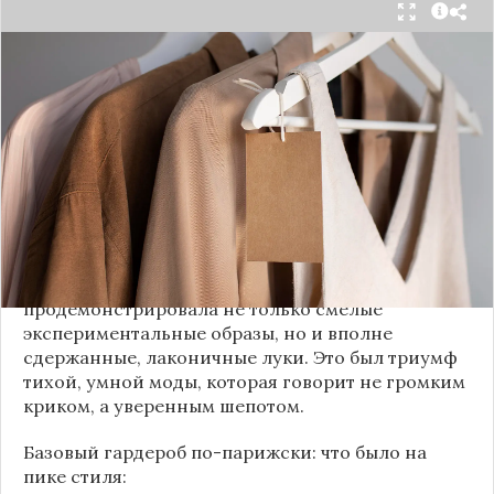
Принято считать, что Неделя моды в Париже —
это исключительно про безумные тренды, на
которые обычный человек посмотрит с
недоумением. Но самый интересный тренд этого
сезона был обращен к реальной жизни. Показы
доказали: истинная роскошь и мастерство стиля
заключаются не в эпатаже, а в виртуозном
владении базовыми вещами.
Как тонко подметила автор канала «Деловая
косметичка», завершившаяся неделя моды
продемонстрировала не только смелые
экспериментальные образы, но и вполне
сдержанные, лаконичные луки. Это был триумф
тихой, умной моды, которая говорит не громким
криком, а уверенным шепотом.
Базовый гардероб по-парижски: что было на
пике стиля: