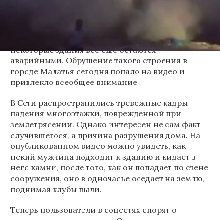
историю. Катастрофа унесла жизни более 50
тысяч человек, множество домов разрушилось. С
последствиями чрезвычайного происшествия в
Турции пытаются справиться до сих пор, а
некоторые здания все еще остаются
аварийными. Обрушение такого строения в
городе Малатья сегодня попало на видео и
привлекло всеобщее внимание.
В Сети распространились тревожные кадры
падения многоэтажки, поврежденной при
землетрясении. Однако интересен не сам факт
случившегося, а причина разрушения дома. На
опубликованном видео можно увидеть, как
некий мужчина подходит к зданию и кидает в
него камни, после того, как он попадает по стене
сооружения, оно в одночасье оседает на землю,
поднимая клубы пыли.
Теперь пользователи в
соцсетях
спорят о