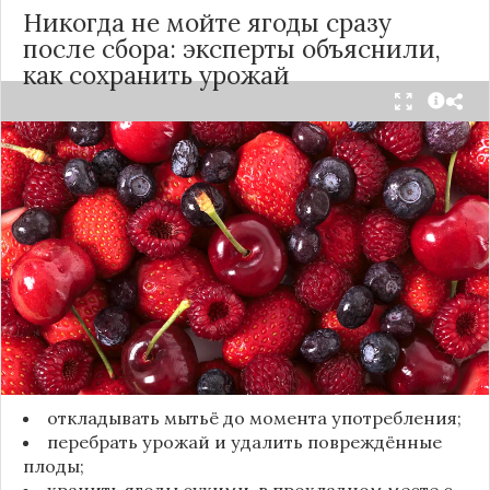
Никогда не мойте ягоды сразу
после сбора: эксперты объяснили,
как сохранить урожай
Мытьё ягод сразу после сбора может обернуться
полной потерей урожая. Как отмечает канал
«Сделай сам», на поверхности плодов есть
естественный восковой налёт, который играет
роль природного барьера. Он защищает ягоды
от пересыхания, бактерий и плесени. При
смывании этого слоя плоды быстро начинают
темнеть, покрываться налётом и терять вкус.
Чтобы ягоды сохранили свежесть, специалисты
рекомендуют:
откладывать мытьё до момента употребления;
перебрать урожай и удалить повреждённые
плоды;
хранить ягоды сухими, в прохладном месте с