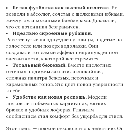
Белая футболка как высший пилотаж.
Ее
возвели в абсолют, сочетая с шелковыми юбками,
жемчугом и кожаными блейзерами. Доказали,
что ее потенциал безграничен.
Идеально скроенные рубашки.
Расстегнутые на одну-две пуговицы, надетые на
голое тело или поверх водолазки. Они
создавали тот самый эффект непринужденной
элегантности, к которой все стремятся.
Тотальный бежевый.
Вместо кислотных
оттенков подиумы захватила спокойная,
сложная палитра бежевых, песочных и
карамельных тонов. Это цвет новой уверенности
в себе.
Удобство как новая роскошь.
Модели
щеголяли в объемных кардиганах, мягких
брюках и удобных лоферах. Главным
сообщением стал комфорт без ущерба для стиля.
Этот тренд — прямое руководство к действию. Он