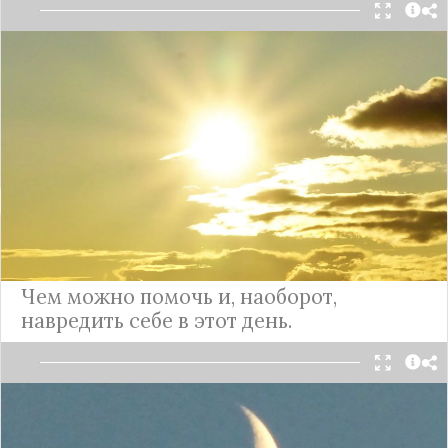
Знак Скорпиона у всех на устах. Даже люди,
далекие от астрологии, привыкли считать
Скорпионов вселенским злом, хотя это далеко не
так.
Подробнее
Новолуние: чем опасен день
рождения новой Луны
Чем можно помочь и, наоборот,
навредить себе в этот день.
Новолунием, или безлунием, в ведической
астрологии называют тридцатые лунные сутки.
Это последний день перед рождением новой