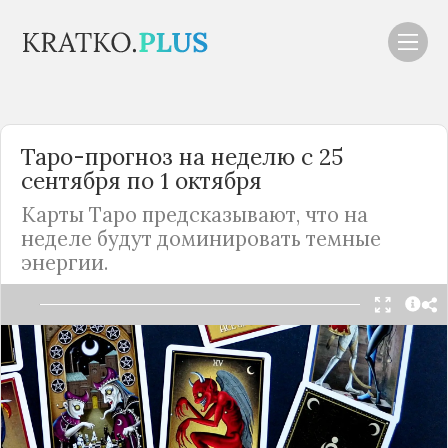
Таро-прогноз на неделю с 25
сентября по 1 октября
Карты Таро предсказывают, что на
неделе будут доминировать темные
энергии.
Читать в Telegram
В ближайшие семь дней возможны
кардинальные перемены в худшую сторону, так
как балом на этой неделе правит аркан Луна,