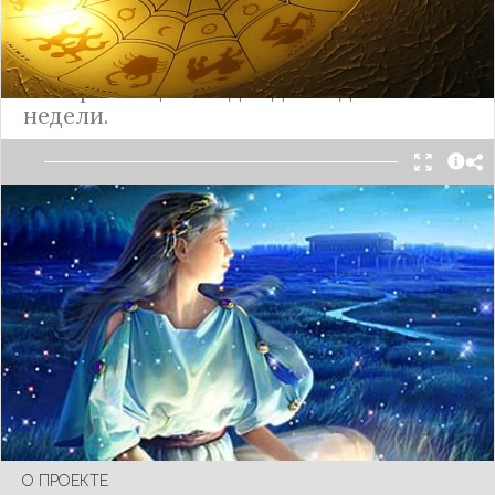
Какого цвета счастливый день?
Выбирайте цвета одежды по дням
недели.
Каждый день недели особенный и обладает
энергией той планеты, которая ему
покровительствует.
Подробнее
О ПРОЕКТЕ