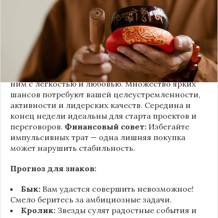
рискнуть — это вознесет вас на вершину успеха.
В отношениях избегайте надуманных проблем:
воздушные замки могут разрушить тепло между
вами", — комментирует астролог Руслана
Краснова. Ключ к карьерным высотам —
вдохновение и уверенность в своих талантах.
Сложные задачи покорятся, если подходить к
ним с легкостью и любовью. Множество ярких
шансов потребуют вашей целеустремленности,
активности и лидерских качеств. Середина и
конец недели идеальны для старта проектов и
переговоров.
Финансовый совет:
Избегайте
импульсивных трат — одна лишняя покупка
может нарушить стабильность.
Прогноз для знаков:
Бык:
Вам удастся совершить невозможное!
Смело беритесь за амбициозные задачи.
Кролик:
Звезды сулят радостные события и