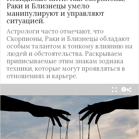
Раки и Близнецы умело
манипулируют и управляют
ситуацией.
Астрологи часто отмечают, что
Скорпионы, Раки и Близнецы обладают
особым талантом к тонкому влиянию на
людей и обстоятельства. Раскрываем
приписываемые этим знакам зодиака
техники, которые могут проявляться в
отношениях и карьере.
Среди знаков зодиака Скорпионам, Ракам и
Близнецам нередко приписывают особое
искусство управления ситуацией из тени. Их
методы воздействия настолько утонченны, что
окружающие могут даже не догадываться, что
ими направляют.