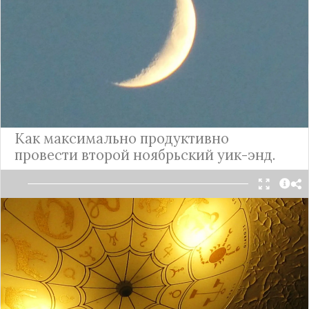
Луны.
Подробнее
Гороскоп на выходные 11 и 12
ноября для всех знаков зодиака
Как максимально продуктивно
провести второй ноябрьский уик-энд.
Чем благоприятно и противопоказано
заниматься представителям всех
астрологических созвездий во вторые субботу и
воскресенье ноября.
Подробнее