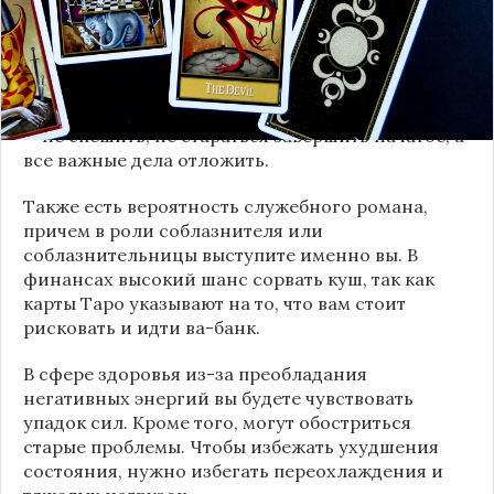
отвечающий за все темные стороны.
Звездный таролог Юлия Азизбаева говорит, что
на неделе будут доминировать темные энергии.
Лучшее, что можно посоветовать на этот период
— не спешить, не стараться завершить начатое, а
все важные дела отложить.
Также есть вероятность служебного романа,
причем в роли соблазнителя или
соблазнительницы выступите именно вы. В
финансах высокий шанс сорвать куш, так как
карты Таро указывают на то, что вам стоит
рисковать и идти ва-банк.
В сфере здоровья из-за преобладания
негативных энергий вы будете чувствовать
упадок сил. Кроме того, могут обостриться
старые проблемы. Чтобы избежать ухудшения
состояния, нужно избегать переохлаждения и