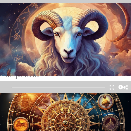
Что ждет всех представителей зодиакального
круга на этой неделе.
Подробнее
И снова седая ночь: чем опасен
гороскоп на декабрь
Будьте внимательны к предсказаниям
астрологов.
Овен (21 марта - 19 апреля)
: Декабрь будет для
вас месяцем роста и развития. Вы будете
чувствовать себя уверенно и энергично, что
поможет вам достигнуть своих целей и задач.
Однако будьте осторожны, чтобы не перегрузить
себя работой.