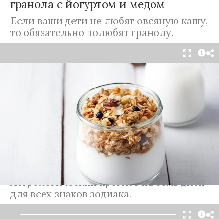
гранола с йогуртом и медом
Если ваши дети не любят овсяную кашу,
то обязательно полюбят гранолу.
Гранолу можно есть на завтрак как с йогуртом,
так и с молоком или творогом, свежими ягодами
и сладкими фруктами.
Подробнее
Гороскоп на неделю 27 ноября — 3
декабря
Астрологический прогноз на семь дней
для всех знаков зодиака.