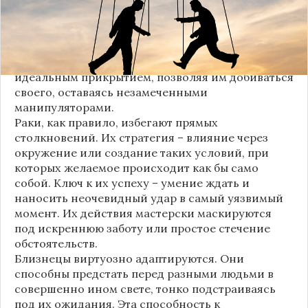
Скорпионы редко действуют спонтанно. Их сила
– в терпении и глубоком анализе. Они
тщательно изучают психологию окружающих,
находя болевые точки и слабости. При этом их
природное обаяние и харизма часто служат
идеальным прикрытием, позволяя им добиваться
своего, оставаясь незамеченными
манипуляторами.
Раки, как правило, избегают прямых
столкновений. Их стратегия – влияние через
окружение или создание таких условий, при
которых желаемое происходит как бы само
собой. Ключ к их успеху – умение ждать и
наносить неочевидный удар в самый уязвимый
момент. Их действия мастерски маскируются
под искреннюю заботу или простое стечение
обстоятельств.
Близнецы виртуозно адаптируются. Они
способны предстать перед разными людьми в
совершенно ином свете, тонко подстраиваясь
под их ожидания. Эта способность к