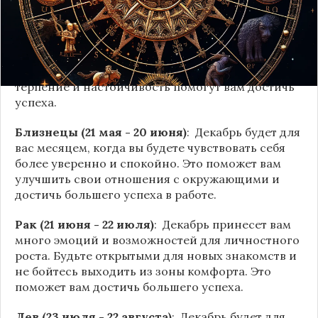
Телец (20 апреля - 20 мая)
: Декабрь принесет
вам новые возможности для профессионального
и личностного развития. Будьте готовы к
изменениям и не бойтесь рисковать. Ваше
терпение и настойчивость помогут вам достичь
успеха.
Близнецы (21 мая - 20 июня)
: Декабрь будет для
вас месяцем, когда вы будете чувствовать себя
более уверенно и спокойно. Это поможет вам
улучшить свои отношения с окружающими и
достичь большего успеха в работе.
Рак (21 июня - 22 июля)
: Декабрь принесет вам
много эмоций и возможностей для личностного
роста. Будьте открытыми для новых знакомств и
не бойтесь выходить из зоны комфорта. Это
поможет вам достичь большего успеха.
Лев (23 июля - 22 августа)
: Декабрь будет для