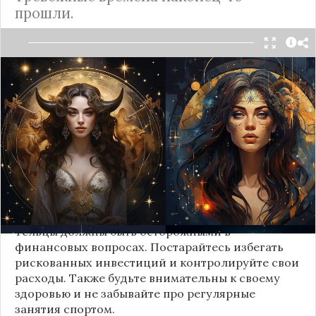
прошли.
Овен (21 марта - 20 апреля):
На этой неделе у Овнов будет много
возможностей для проявления своих талантов.
Будьте открыты для новых идей и не бойтесь
брать на себя ответственность. Ваше упорство и
целеустремленность помогут вам добиться
успеха во всех начинаниях.
Телец (21 апреля - 21 мая):
Тельцы должны быть осторожными в
финансовых вопросах. Постарайтесь избегать
рискованных инвестиций и контролируйте свои
расходы. Также будьте внимательны к своему
здоровью и не забывайте про регулярные
занятия спортом.