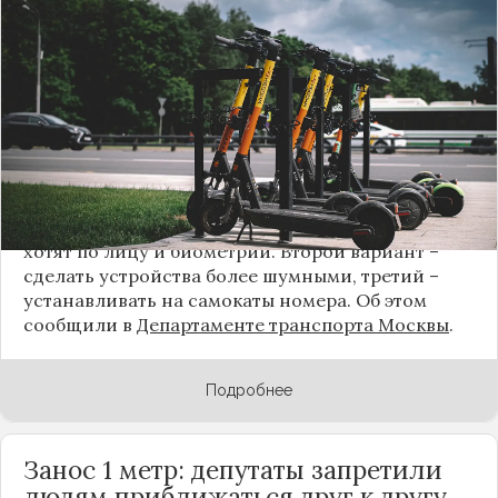
идентификации пользователей
электросамокатами и сигвеями. В решении
конфликтной ситуации, на которую жалуются
жители
Москвы
, им помогают сотрудники МВД.
Они передвигаются по городу на
непозволительной скорости и угрожают жизни
пешеходов. Что предлагают сделать?
Идентифицировать тех, кто перемещается по
городу на скорости более 5-7 километров в час,
хотят по лицу и биометрии. Второй вариант –
сделать устройства более шумными, третий –
устанавливать на самокаты номера. Об этом
сообщили в
Департаменте транспорта
Москвы
.
Подробнее
Занос 1 метр: депутаты запретили
людям приближаться друг к другу