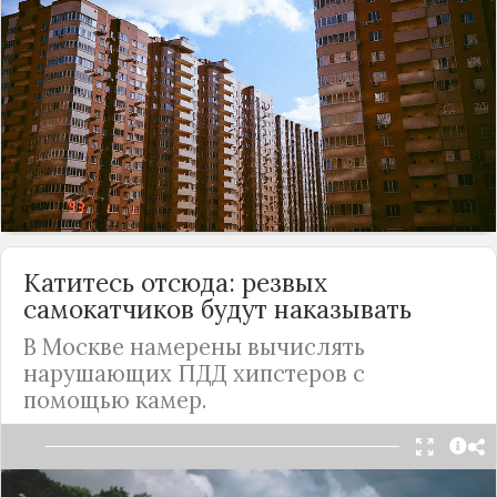
территории всей
России
. Пока каждый регион
может регулировать ограничения
самостоятельно. Однако 23 октября в Госдуме
рассмотрят обновленные правила - они
коснутся запрета на шум, проведения
строительных работ и штрафов.
Подробнее
Катитесь отсюда: резвых
самокатчиков будут наказывать
В
Москве
намерены вычислять
нарушающих ПДД хипстеров с
помощью камер.
Столичные власти прорабатывают вопрос