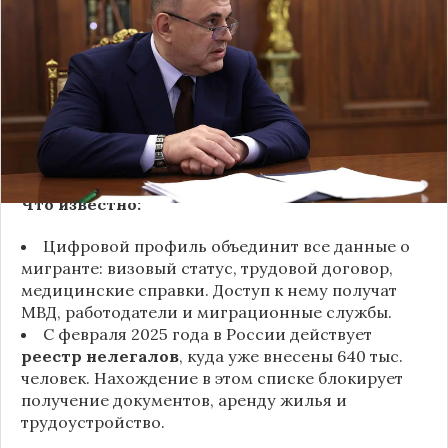
мигрантов заменят цифровыми профилями с
уникальным идентификатором. Об этом заявил
премьер-министр Михаил Мишустин, выступая в
Госдуме с отчетом о работе правительства.
Нововведение — часть стратегии по борьбе с
нелегальной миграцией, которую власти
называют «угрозой общественной
безопасности».
Что известно:
Цифровой профиль объединит все данные о
мигранте: визовый статус, трудовой договор,
медицинские справки. Доступ к нему получат
МВД, работодатели и миграционные службы.
С февраля 2025 года в
России
действует
реестр нелегалов
, куда уже внесены 640 тыс.
человек. Нахождение в этом списке блокирует
получение документов, аренду жилья и
трудоустройство.