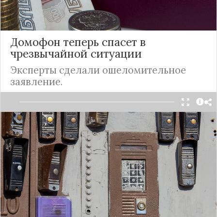
Подробнее
Домофон теперь спасет в
чрезвычайной ситуации
Эксперты сделали ошеломительное
заявление.
Домофоны жилых домов в
России
начали
включать в систему оповещения о чрезвычайных
ситуациях, рассказал министр МЧС РФ
Александр Куренков.
О такой возможности Куренков впервые
сообщил в июле.
"В рамках проработки этого вопроса есть
специалисты..., которые взяли на себя уже