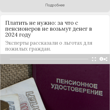
Подробнее
Платить не нужно: за что с
пенсионеров не возьмут денег в
2024 году
Эксперты рассказали о льготах для
пожилых граждан.
В начале 2024 года правительство
проиндексировало выплаты для неработающих
пенсионеров, увеличив их на 7,5 процентов.
Однако пожилым гражданам полагаются не
только дотации от государства, но и льготы,
освобождающие их от оплаты о некоторых
сборов в бюджет.