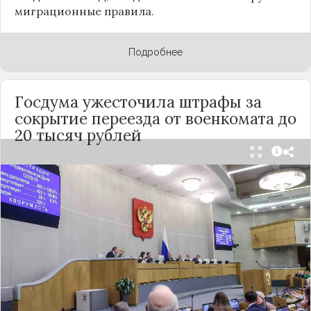
миграционные правила.
Подробнее
Госдума ужесточила штрафы за
сокрытие переезда от военкомата до
20 тысяч рублей
Госдума приняла в первом чтении законопроект,
увеличивающий штрафы для граждан, которые
не уведомляют военкоматы о смене места
жительства. Если документ окончательно
утвердят, сумма взыскания вырастет в 4 раза — с
текущих 1–5 тыс. рублей до 10–20 тыс. рублей.
Согласно пояснительной записке,
административная ответственность наступает,
если гражданин не сообщил в военный