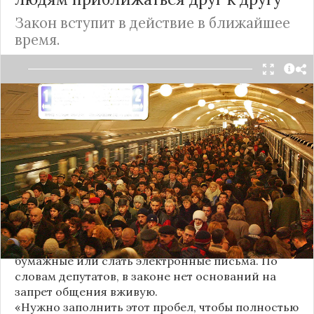
Закон вступит в действие в ближайшее
время.
Депутаты партии «Новые люди» внесли в
Госдуму проект закона о запрете приближаться к
человеку по решению суда. Об пишет
ТАСС
со
ссылкой на пресс-службу фракции.
Авторы инициативы предложили дополнить
новой статьей Гражданский кодекс
России
.
Благодаря этому суд сможет устанавливать
запрет преследователю (сталкеру) приближаться
к определенному человеку.
Сейчас суды могут запретить сталкерам только
звонить жертвам преследования, а также писать
бумажные или слать электронные письма. По
словам депутатов, в законе нет оснований на
запрет общения вживую.
«Нужно заполнить этот пробел, чтобы полностью