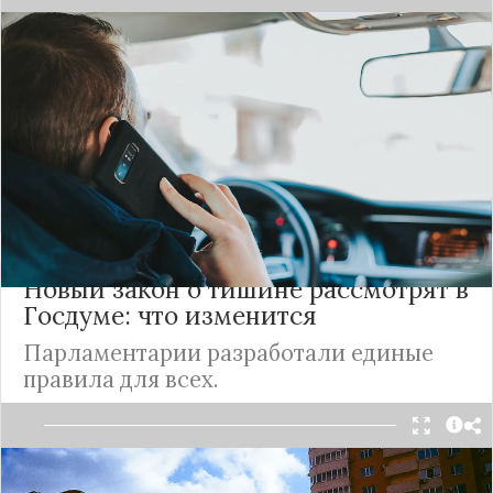
Большая часть автомобилистов, проживающих в
Москве
, во время опроса признались, что иногда
разговаривают по телефону, когда находятся за
рулём транспортного средства. Об этом
сообщили представители пресс-службы
столичного департамента транспорта.
Подробнее
Новый закон о тишине рассмотрят в
Госдуме: что изменится
Парламентарии разработали единые
правила для всех.
В правительства разработали единый закон о
тишине, который будет действовать на