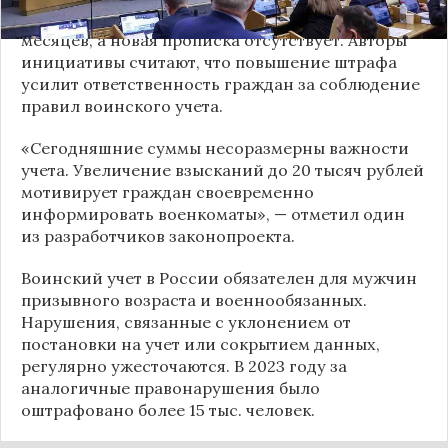
комиссариат о переезде на срок более трех
месяцев, а новая прописка отсутствует. Авторы
инициативы считают, что повышение штрафа
усилит ответственность граждан за соблюдение
правил воинского учета.
«Сегодняшние суммы несоразмерны важности
учета. Увеличение взысканий до 20 тысяч рублей
мотивирует граждан своевременно
информировать военкоматы», — отметил один
из разработчиков законопроекта.
Воинский учет в
России
обязателен для мужчин
призывного возраста и военнообязанных.
Нарушения, связанные с уклонением от
постановки на учет или сокрытием данных,
регулярно ужесточаются. В 2023 году за
аналогичные правонарушения было
оштрафовано более 15 тыс. человек.