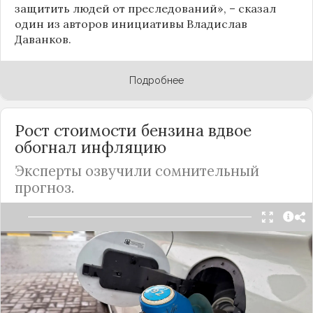
защитить людей от преследований», – сказал
один из авторов инициативы Владислав
Даванков.
Подробнее
Рост стоимости бензина вдвое
обогнал инфляцию
Эксперты озвучили сомнительный
прогноз.
На фоне стремительного роста цен на топливо в
России
было принято решение ввести
временное ограничение на экспорт бензина и
дизеля, соответствующее постановление было
принято 21 сентября 2023 года. В правительстве