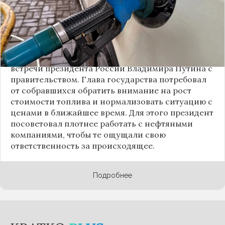
объяснили, что такие меры необходимы для
стабилизации внутреннего рынка. После этого
биржевые цены на бензин упали на 10–11%, а
дизель подешевел почти на 15%. Однако в конце
сентября цены на топливо снова повысились.
Тема цен на бензин была затронута в ходе
встречи президента
России
Владимира Путина с
правительством. Глава государства потребовал
от собравшихся обратить внимание на рост
стоимости топлива и нормализовать ситуацию с
ценами в ближайшее время. Для этого президент
посоветовал плотнее работать с нефтяными
компаниями, чтобы те ощущали свою
ответственность за происходящее.
Подробнее