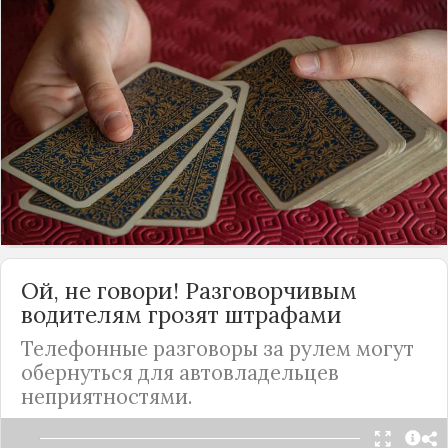
В
России
большим спросом пользуются услуги
различных шаманов и колдунов. Согласно
официальной статистике, до 60 процентов
населения нашей страны обращалось к гадалкам
или экстрасенсам, однако также немало тех, кто
попадал к мошенникам и оставался обманутым.
И вот в Госдуме наконец-то призвали заняться
деятельностью рынка метафизических услуг.
Подробнее
Ой, не говори! Разговорчивым
водителям грозят штрафами
Телефонные разговоры за рулем могут
обернуться для автовладельцев
неприятностями.