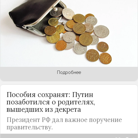
резко обрушилась и перешагнула
психологическую отметку в 100 рублей за
доллар, напомнив гражданам 2022 год.
Вмешаться в кризисную ситуацию вынужден был
Центробанк, резко повысивший ключевую
ставку, чтобы стабилизировать российскую
валюту и снизить инфляцию. А теперь
высказался о проблеме и Владимир Путин.
Подробнее
Пособия сохранят: Путин
позаботился о родителях,
вышедших из декрета
Президент РФ дал важное поручение
правительству.