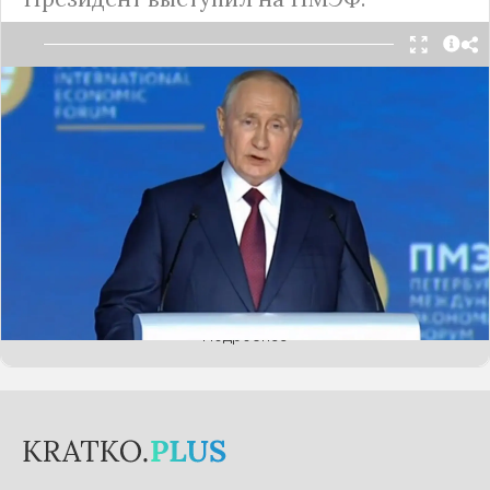
В
Санкт-Петербурге
проходит ежегодный
Международный экономический форум, куда
съехались представители бизнес-элиты,
знаменитости и общественные деятели со всей
страны. Появились на мероприятии и
иностранные гости: самым почетный из них -
президент ОАЭ. Однако главным событием
ПМЭФ, конечно, стало выступление Владимира
Путина, сделавшего ряд громких заявлений.
Подробнее