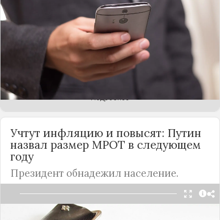
РФ еще зимой. Тогда с инициативой о создании
цифрового удостоверения личности выступил
глава Минцифры Максут Шадаев. Президент
Владимир Путин нашел его предложение очень
дельным и поручил разработать и внедрить
соответствующие технологии. И теперь их
наконец-то можно использовать.
Подробнее
Учтут инфляцию и повысят: Путин
назвал размер МРОТ в следующем
году
Президент обнадежил население.
Этой лето выдалось нелегким для российской
экономики. Еще в июне национальная валюта