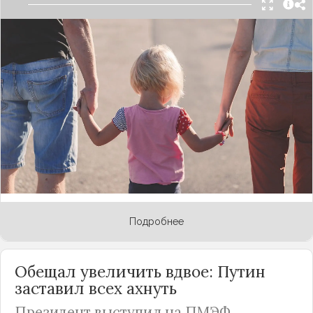
Президент
России
Владимир Путин еще в июне,
выступая на Петербургском международном
экономическом форуме, поднял вопрос о
проблемах с выплатами детских пособий. Глава
государства заявил, что считает неправильным,
что супсидии привязаны к доходу семьи и
отменяются, в случае если родители начинают
больше зарабатывать, пусть и незначительно.
Политики решил, что этот закон надо поменять,
и наконец-то дал соответствующее
распоряжение правительству и Госдуме.
Подробнее
Обещал увеличить вдвое: Путин
заставил всех ахнуть
Президент выступил на ПМЭФ.