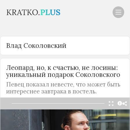
Влад Соколовский
Леопард, но, к счастью, не лосины:
уникальный подарок Соколовского
Певец показал невесте, что может быть
интереснее завтрака в постель.
Певец Влад Соколовский, который за последние
пару лет превратился в образцово-
показательного мужчину, празднует пополнение