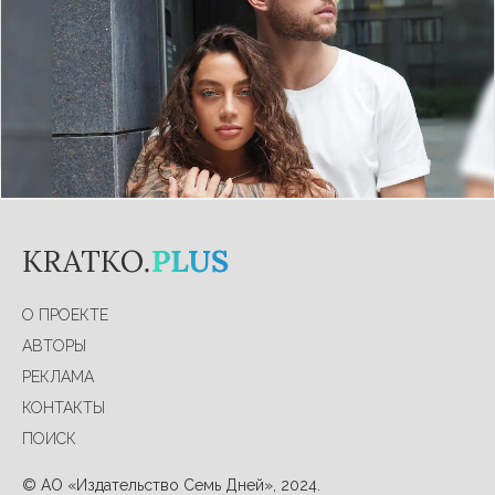
в семье. Музыкант подарил своей невесте Лине
Сурковой очаровательного котенка, о котором
она давно мечтала. Это ни много ни мало (хотя
нет, он совсем кроха) – леопард.
Подробнее
О ПРОЕКТЕ
АВТОРЫ
РЕКЛАМА
КОНТАКТЫ
ПОИСК
© АО «Издательство Семь Дней», 2024.