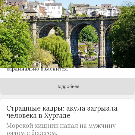
введению курортного сбора в некоторых
регионах. Так, туристы при заселении в
гостиницы доплачивают в бюджет в
Краснодарском, Алтайском и Ставропольском
краях и в
Крыму
. В 2022-м году Владимир Путин
продлил действие этого закона, а также
постановил включить в список
Санкт-Петербург
и федеральную территорию "Сириус", где
проводились зимние Олимпийские игры в 2014
году. Однако с декабря этого года ситуация
кардинально изменится.
Подробнее
Страшные кадры: акула загрызла
человека в Хургаде
Морской хищник напал на мужчину
рядом с берегом.