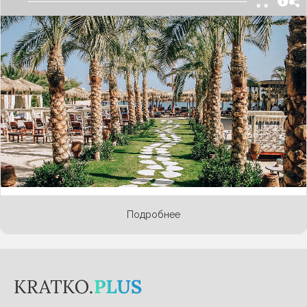
Новый, весьма оригинальный сбор придумали в
Египте для туристов, путешествующих в их
страну. Обычно государства разных стран
собирают с отдыхающих курортный сбор –
небольшую дополнительную сумму денег за
пользование курортной инфраструктурой. Он
платится либо в отеле при заселении, либо
включен в стоимость путевки, и рассчитывается
на каждый день пребывания на курорте.
Например, в 2023 году в Сочи КС составляет 50
рублей в сутки.
Подробнее