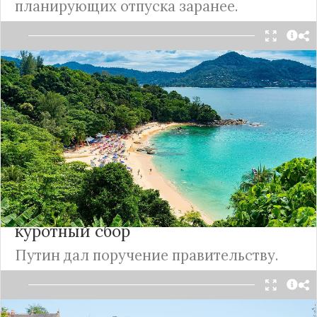
планирующих отпуска заранее.
С наступлением осени и окончанием сезона
отпусков многие начинают задумывать о том, как
отдохнуть зимой и где провести длинные
январские праздники.
Подробнее
Приехал - плати: российским
регионам разрешили вводить
куротный сбор
Путин дал поручение правительству.
С 2018 году в
России
действует эксперимент по