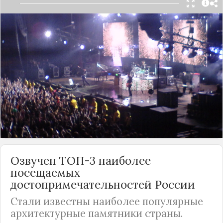
В связи со сложной геополитической ситуацией
многие западные знаменитости больше не
приезжают с концертами в
Россию
. Однако
поклонники иностранных звезд не хотят
пропускать выступления кумиров и ради их шоу
готовы ехать за границу. В итоге в нашей стране
начал набирать обороты новый вид туризма, о
чем сообщили представители отрасли.
Подробнее
Озвучен ТОП-3 наиболее
посещаемых
достопримечательностей
России
Стали известны наиболее популярные
архитектурные памятники страны.