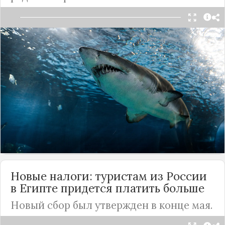
Тревожные вести с побережья Красного моря
приходят каждое лето. Люди продолжают
гибнуть от зубов акул, но такого ужаса, как 8
июня 2023 года, туристы и местные не видели
давно. В 30 метрах от берега на купающуюся пару
напала акула. Девушке удалось спастись, а вот
мужчина, к сожалению, погиб. Хищник съел
человека.
Подробнее
Новые налоги: туристам из
России
в Египте придется платить больше
Новый сбор был утвержден в конце мая.