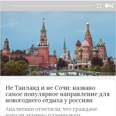
Среди жителей
России
провели опрос о самых
популярных достопримечательностях в стране. У
граждан поинтересовались, где они успели
побывать, и по результат их ответов, составили
ТОП-3 наиболее посещаемых отечественных
памятников архитектуры. Список оказался
довольно предсказуемым, а лидером стала
известная столичная площадь.
Подробнее
Не Таиланд и не Сочи: названо
самое популярное направление для
новогоднего отдыха у россиян
Аналитики отметили, что граждане
начали активно планировать