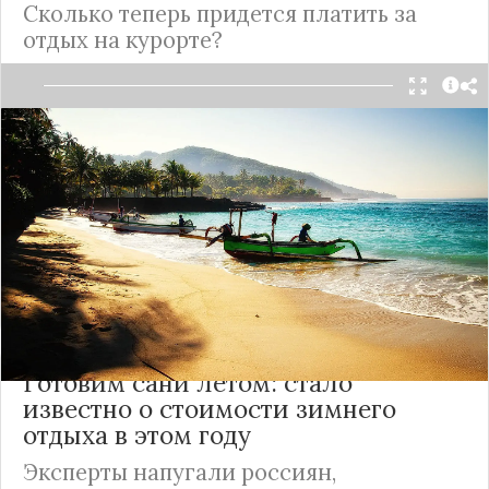
Сколько теперь придется платить за
отдых на курорте?
Власти райского острова всерьез решили
бороться с малоимущими туристами и объявили,
что с 2024 году отдых на курорте подорожает.
Произойдет это из-за ведения въездного
туристического налога, который придется
платить все и, возможно, не один раз.
Подробнее
Готовим сани летом: стало
известно о стоимости зимнего
отдыха в этом году
Эксперты напугали россиян,