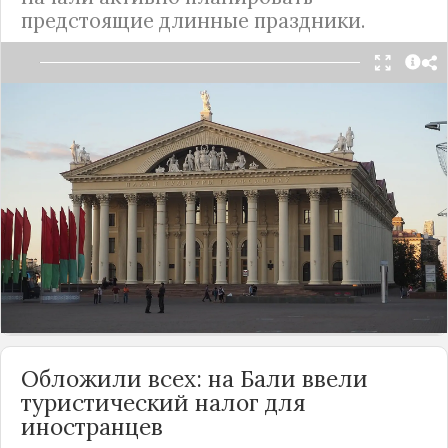
предстоящие длинные праздники.
В начале октября россияне начали активно
планировать предстоящие зимние праздники.
Как отмечают аналитики, в этом году количество
бронирований отелей за границей и в пределах
страны на начало января вернулось к
допандемийному уровню, а самыми
популярными направлениями для отдыха стали
вовсе не Таиланд и Сочи.
Подробнее
Обложили всех: на Бали ввели
туристический налог для
иностранцев