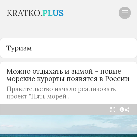
Туризм
Можно отдыхать и зимой - новые
морские курорты появятся в
России
Правительство начало реализовать
проект "Пять морей".
Из-за закрытых границ и санкций многие
страны стали недоступны для россиян, да и
цены на заграничный отдых растут с