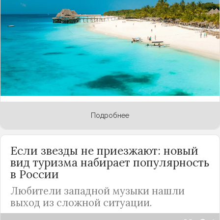
входит и Занзибарт. Этот архипелаг расположен
у восточного берега Африки в Индийском
океане и привлекает туристов живописными
пляжами с белоснежным песком и лазурной
водой. Комфортная погода тут стоит весь год, но
в зимние месяцы особенно жарко и сухо, что
несомненно порадует путешественников из
России
.
Подробнее
Если звезды не приезжают: новый
вид туризма набирает популярность
в
России
Любители западной музыки нашли
выход из сложной ситуации.