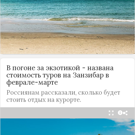
поразительной скоростью. Поэтому в
правительстве решили активно развивать
внутренний туризм и разработали проект "Пять
морей", в рамках которого появится множество
новых морских курортов.
Подробнее
В погоне за экзотикой - названа
стоимость туров на Занзибар в
феврале-марте
Россиянам рассказали, сколько будет
стоить отдых на курорте.
В связи с закрытием многих стран для россиян,
наши соотечественники активно осваивают
новые направления для отдыха, куда теперь