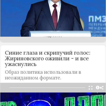
страны. Появились на мероприятии и
иностранные гости: самым почетный из них -
президент ОАЭ. Однако главным событием
ПМЭФ, конечно, стало выступление Владимира
Путина, сделавшего ряд громких заявлений.
Подробнее
Синие глаза и скрипучий голос:
Жириновского оживили - и все
ужаснулись
Образ политика использовали в
неожиданном формате.
В этом году нейросети совершили революцию в
компьютерных технологиях по всему миру.
Программы с искусственным интеллектом,