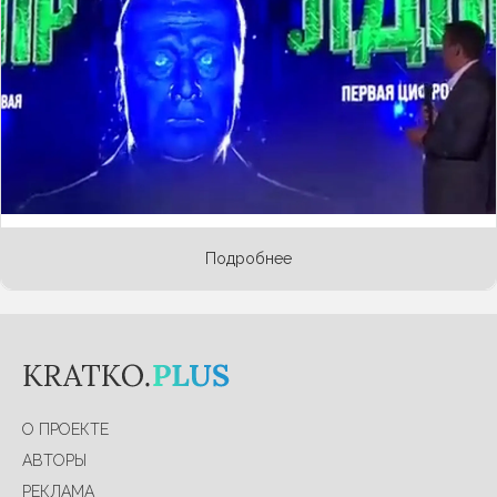
способные вести диалог, отвечать на вопросы,
объяснять различные понятия, искать ошибки,
стали во множестве выпускаться различными
сервисами в разных странах. Не остались в
стороне и отечественные программисты. Одну
из своих оригинальных разработок они
представили на открывшемся Петербургском
международном экономическом форуме.
Подробнее
О ПРОЕКТЕ
АВТОРЫ
РЕКЛАМА