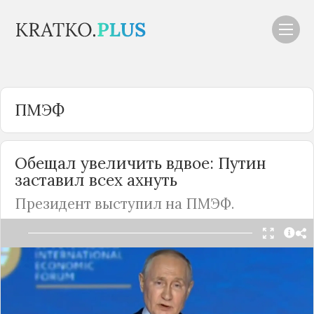
ПМЭФ
Обещал увеличить вдвое: Путин
заставил всех ахнуть
Президент выступил на ПМЭФ.
В
Санкт-Петербурге
проходит ежегодный
Международный экономический форум, куда
съехались представители бизнес-элиты,
знаменитости и общественные деятели со всей