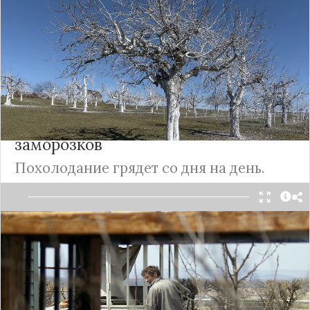
что делать это необходимо, другие — нет. Свое
мнение высказал агроном Петр Синьковский.
Подробнее
Агроном рассказал, что нужно
сделать на даче до первых
заморозков
Похолодание грядет со дня на день.
Первые заморозки могут сильно навредить
цветам и корнеплодам, если те еще остались на
грядках. Как подготовить посадки к понижению
температуры, рассказал агроном Петр
Синьковский.