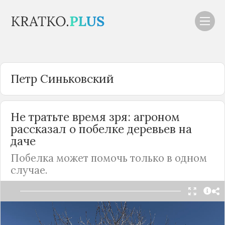
Петр Синьковский
Не тратьте время зря: агроном
рассказал о побелке деревьев на
даче
Побелка может помочь только в одном
случае.
В среде садоводов не утихают споры вокруг
побелки деревьев накануне зимы: одни уверены,