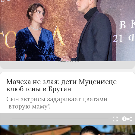
развелись. У бывших супругов подрастает двое
детей - Тимофей и Мия, которые остались на
попечении матери. Актер тоже участвует в их
воспитании и, казалось, помогает отпрыскам
всем, чем может. Однако звезде "Закрытой
школы" этого стало недостаточно - она
обратилась в суд, требуя с экс-мужа алименты.
Подробнее
Мачеха не злая: дети Муцениеце
влюблены в Брутян
Сын актрисы задаривает цветами
"вторую маму".
В мае Павел Прилучный и Зепур Брютян стали
родителями. Их сына зовут Михаэль, и он уже в