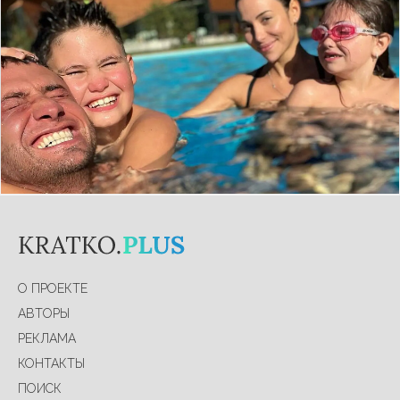
таком нежном возрасте стал звездой интернета
благодаря трогательным видеороликам
звездных родителей. А на днях все семейство
слетало в отпуск, в том числе дети актера от
первого брака.
Подробнее
О ПРОЕКТЕ
АВТОРЫ
РЕКЛАМА
КОНТАКТЫ
ПОИСК