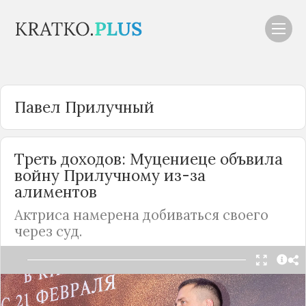
Павел Прилучный
Треть доходов: Муцениеце объвила
войну Прилучному из-за
алиментов
Актриса намерена добиваться своего
через суд.
Павел Прилучный и Агата Муцениеце прожили в
браке девять лет, а летом 2020-го официально