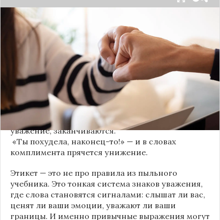
Мы часто думаем, что доверие рушится из-за
серьёзных предательств. Но на самом деле оно
трещит по швам гораздо раньше — в момент,
когда в разговоре звучит невинная на первый
взгляд фраза. Подробнее об этом рассказывает
канал
«Этикет и психология общения» на Дзене
.
«Да я никому не расскажу, правда». И через пару
дней вашу историю пересказывает другой
человек.
«Хватит ныть» — и разговор, а вместе с ним
уважение, заканчиваются.
«Ты похудела, наконец-то!» — и в словах
комплимента прячется унижение.
Этикет — это не про правила из пыльного
учебника. Это тонкая система знаков уважения,
где слова становятся сигналами: слышат ли вас,
ценят ли ваши эмоции, уважают ли ваши
границы. И именно привычные выражения могут