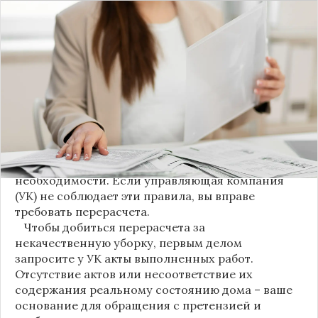
С 1 августа в квитанциях за жилищно-
коммунальные услуги введено важное
новшество. Как поясняет автор канала "ВЗО
ProДеньги", теперь уборка мест общего
пользования (МОП) выделена в отдельную
строку. Это дает жильцам четкое понимание, за
что именно они платят.
Новые нормы строго регламентируют частоту
уборки: мытье полов и лестниц должно
проводиться несколько раз в неделю, удаление
пыли – еженедельно, а уборка снега – по мере
необходимости. Если управляющая компания
(УК) не соблюдает эти правила, вы вправе
требовать перерасчета.
Чтобы добиться перерасчета за
некачественную уборку, первым делом
запросите у УК акты выполненных работ.
Отсутствие актов или несоответствие их
содержания реальному состоянию дома – ваше
основание для обращения с претензией и