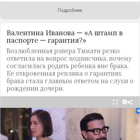
Подробнее
Валентина Иванова — «А штамп в
паспорте — гарантия?»
Возлюбленная рэпера Тимати резко
ответила на вопрос подписчика, почему
согласилась родить ребенка вне брака.
Ее откровенная реплика о гарантиях
брака стала главным ответом на слухи о
рождении дочери.
Валентина Иванова, избранница рэпера Тимати,
публично ответила на бестактный вопрос о
своем решении родить ребенка вне
официального брака. Ее резкая реакция стала
первым косвенным подтверждением слухов о