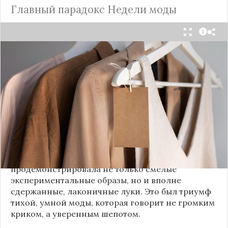
Главный парадокс Недели моды
Принято считать, что Неделя моды в Париже —
это исключительно про безумные тренды, на
которые обычный человек посмотрит с
недоумением. Но самый интересный тренд этого
сезона был обращен к реальной жизни. Показы
доказали: истинная роскошь и мастерство стиля
заключаются не в эпатаже, а в виртуозном
владении базовыми вещами.
Как тонко подметила автор канала «Деловая
косметичка», завершившаяся неделя моды
продемонстрировала не только смелые
экспериментальные образы, но и вполне
сдержанные, лаконичные луки. Это был триумф
тихой, умной моды, которая говорит не громким
криком, а уверенным шепотом.