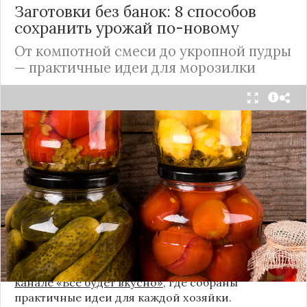
Заготовки без банок: 8 способов
сохранить урожай по-новому
От компотной смеси до укропной пудры
— практичные идеи для морозилки
Каждый год, когда приходит пора богатого
урожая, я стараюсь сохранить максимум летних
витаминов. Закатки в банки — это, безусловно,
классика, которая никуда не уходит из нашей
жизни. Но современный подход к хранению
продуктов показывает, что есть и более простые,
быстрые и удобные способы.
Сегодня я делюсь своими любимыми рецептами
без банок и долгих стерилизаций. Подробнее и с
пошаговыми инструкциями их можно найти на
канале «Все будет вкусно»
, где собраны
практичные идеи для каждой хозяйки.