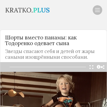
Шорты вместо панамы: как
Тодоренко одевает сына
Звезды спасают себя и детей от жары
самыми изощрёнными способами.
Читать в Telegram
Во время планового отпуска в Турции Регина
учит годовалого сына развлекаться, как нас
учили это делать детстве бабушки и дедушки.
Потерял панамку – надевай на голову шорты,