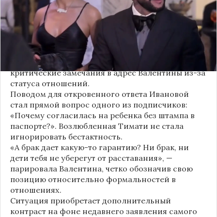
рождении дочери, ранее распространяемых
изданием «СтарХит».
Хотя сама звездная пара официально не
объявляла о пополнении, поклонники уже
засыпали их поздравлениями. Однако
некоторые комментаторы позволили себе
критические замечания в адрес Валентины из-за
статуса отношений.
Поводом для откровенного ответа Ивановой
стал прямой вопрос одного из подписчиков:
«Почему согласилась на ребенка без штампа в
паспорте?». Возлюбленная Тимати не стала
игнорировать бестактность.
«А брак дает какую-то гарантию? Ни брак, ни
дети тебя не уберегут от расставания», —
парировала Валентина, четко обозначив свою
позицию относительно формальностей в
отношениях.
Ситуация приобретает дополнительный
контраст на фоне недавнего заявления самого