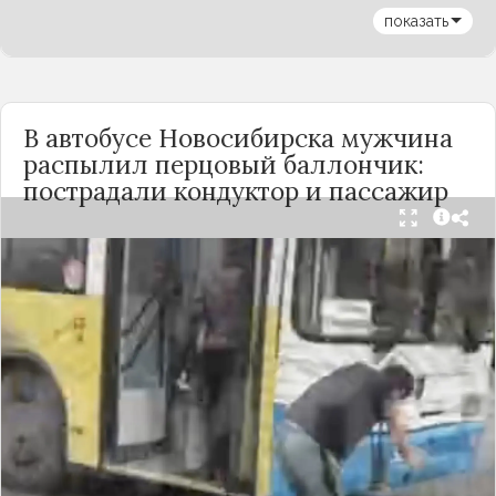
показать
В автобусе Новосибирска мужчина
распылил перцовый баллончик:
пострадали кондуктор и пассажир
Вечером 24 сентября в салоне автобуса маршрута
№18 в Новосибирске произошёл инцидент с
применением перцового баллончика. Как
сообщили очевидцы в
Telegram-канале
«Инцидент Новосибирск»
, неизвестный
мужчина с бородой сначала вступил в перепалку
с кондуктором, затем поссорился с другими
пассажирами. В ходе конфликта он достал
газовый баллончик и распылил его в салоне.
По предварительным данным, пострадали