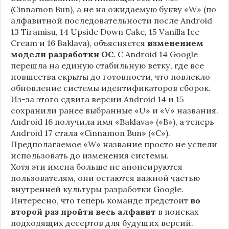
(Cinnamon Bun), а не на ожидаемую букву «W» (по
алфавитной последовательности после Android
13 Tiramisu, 14 Upside Down Cake, 15 Vanilla Ice
Cream и 16 Baklava), объясняется
изменением
модели разработки ОС
. С Android 14 Google
перешла на единую стабильную ветку, где все
новшества скрыты до готовности, что повлекло
обновление системы идентификаторов сборок.
Из-за этого сдвига версии Android 14 и 15
сохранили ранее выбранные «U» и «V» названия.
Android 16 получила имя «Baklava» («B»), а теперь
Android 17 стала «Cinnamon Bun» («C»).
Предполагаемое «W» название просто не успели
использовать до изменения системы.
Хотя эти имена больше не анонсируются
пользователям, они остаются важной частью
внутренней культуры разработки Google.
Интересно, что теперь команде предстоит
во
второй раз пройти весь алфавит
в поисках
подходящих десертов для будущих версий.