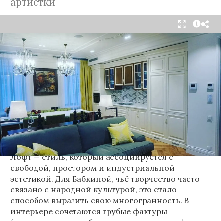
артистки
Народная артистка
России
Надежда Бабкина,
известная своей любовью к традиционному
стилю и народной эстетике, удивила
поклонников, выбрав для своей новой
московской квартиры современный стиль лофт.
Это решение стало настоящим откровением,
демонстрирующим её умение сочетать классику
и актуальные тенденции. Подробности о
проекте раскрывает канал “DOMEO | РЕМОНТ
КВАРТИР | НЕДВИЖИМОСТЬ” 2.
Лофт — стиль, который ассоциируется с
свободой, простором и индустриальной
эстетикой. Для Бабкиной, чьё творчество часто
связано с народной культурой, это стало
способом выразить свою многогранность. В
интерьере сочетаются грубые фактуры