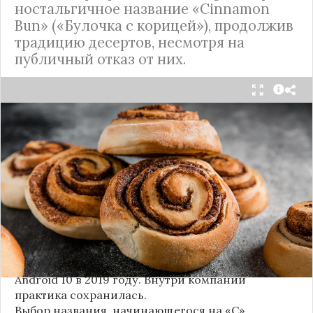
ностальгичное название «Cinnamon
Bun» («Булочка с корицей»), продолжив
традицию десертов, несмотря на
публичный отказ от них.
Стало известно внутреннее кодовое имя
следующей крупной версии Android. Как
сообщают источники, Android 17, релиз которой
ожидается в 2026 году, разрабатывается под
названием
«Cinnamon Bun»
(«Булочка с
корицей»).
Это решение продолжает знаменитую традицию
Google называть версии Android в честь
сладостей и десертов (Cupcake, Donut, KitKat и
т.д.), хотя компания
прекратила публично
использовать эти имена
с момента выхода
Android 10 в 2019 году. Внутри компании
практика сохранилась.
Выбор названия, начинающегося на «C»