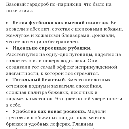
Базовый гардероб по-парижски: что было на
пике стиля:
Белая футболка как высший пилотаж.
Ее
возвели в абсолют, сочетая с шелковыми юбками,
жемчугом и кожаными блейзерами. Доказали,
что ее потенциал безграничен.
Идеально скроенные рубашки.
Расстегнутые на одну-две пуговицы, надетые на
голое тело или поверх водолазки. Они
создавали тот самый эффект непринужденной
элегантности, к которой все стремятся.
Тотальный бежевый.
Вместо кислотных
оттенков подиумы захватила спокойная,
сложная палитра бежевых, песочных и
карамельных тонов. Это цвет новой уверенности
в себе.
Удобство как новая роскошь.
Модели
щеголяли в объемных кардиганах, мягких
брюках и удобных лоферах. Главным