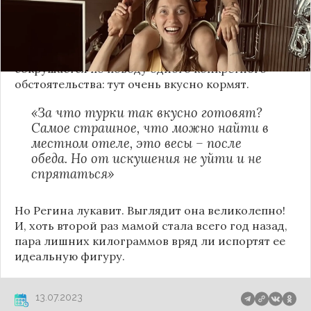
чтобы не напекло. В конце концов, все модники
исполняют еще и не такое.
Сама Регина, хоть и поехала в Турцию, очень
сокрушается по поводу одного конкретного
обстоятельства: тут очень вкусно кормят.
«За что турки так вкусно готовят?
Самое страшное, что можно найти в
местном отеле, это весы – после
обеда. Но от искушения не уйти и не
спрятаться»
Но Регина лукавит. Выглядит она великолепно!
И, хоть второй раз мамой стала всего год назад,
пара лишних килограммов вряд ли испортят ее
идеальную фигуру.
13.07.2023