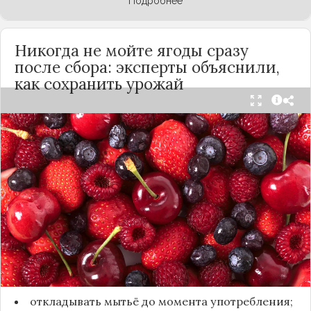
Подробнее
Никогда не мойте ягоды сразу
после сбора: эксперты объяснили,
как сохранить урожай
Мытьё ягод сразу после сбора может обернуться
полной потерей урожая. Как отмечает канал
«Сделай сам», на поверхности плодов есть
естественный восковой налёт, который играет
роль природного барьера. Он защищает ягоды
от пересыхания, бактерий и плесени. При
смывании этого слоя плоды быстро начинают
темнеть, покрываться налётом и терять вкус.
Чтобы ягоды сохранили свежесть, специалисты
рекомендуют:
откладывать мытьё до момента употребления;