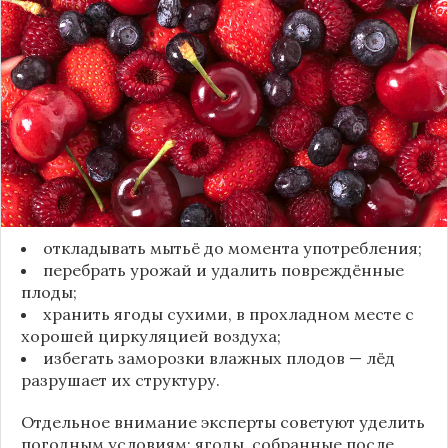
полной потерей урожая. Как отмечает канал
«Сделай сам», на поверхности плодов есть
естественный восковой налёт, который играет
роль природного барьера. Он защищает ягоды
от пересыхания, бактерий и плесени. При
смывании этого слоя плоды быстро начинают
темнеть, покрываться налётом и терять вкус.
Чтобы ягоды сохранили свежесть, специалисты
рекомендуют:
откладывать мытьё до момента употребления;
перебрать урожай и удалить повреждённые
плоды;
хранить ягоды сухими, в прохладном месте с
хорошей циркуляцией воздуха;
избегать заморозки влажных плодов — лёд
разрушает их структуру.
Отдельное внимание эксперты советуют уделить
погодным условиям: ягоды, собранные после