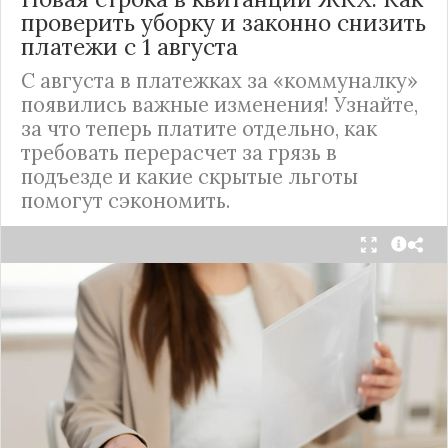
проверить уборку и законно снизить
платежи с 1 августа
С августа в платежках за «коммуналку»
появились важные изменения! Узнайте,
за что теперь платите отдельно, как
требовать перерасчет за грязь в
подъезде и какие скрытые льготы
помогут сэкономить.
С 1 августа в квитанциях за жилищно-
коммунальные услуги введено важное
новшество. Как поясняет автор канала "ВЗО
ProДеньги", теперь уборка мест общего
пользования (МОП) выделена в отдельную
строку. Это дает жильцам четкое понимание, за
что именно они платят.
Новые нормы строго регламентируют частоту