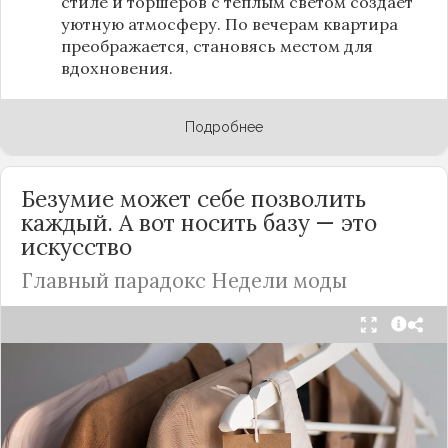
стиле и торшеров с тёплым светом создаёт
уютную атмосферу. По вечерам квартира
преображается, становясь местом для
вдохновения.
Подробнее
Безумие может себе позволить
каждый. А вот носить базу — это
искусство
Главный парадокс Недели моды
Принято считать, что Неделя моды в Париже —
это исключительно про безумные тренды, на
которые обычный человек посмотрит с
недоумением. Но самый интересный тренд этого
сезона был обращен к реальной жизни. Показы