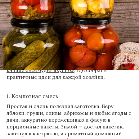
урожая, я стараюсь сохранить максимум летних
витаминов. Закатки в банки — это, безусловно,
классика, которая никуда не уходит из нашей
жизни. Но современный подход к хранению
продуктов показывает, что есть и более простые,
быстрые и удобные способы.
Сегодня я делюсь своими любимыми рецептами
без банок и долгих стерилизаций. Подробнее и с
пошаговыми инструкциями их можно найти на
канале «Все будет вкусно»
, где собраны
практичные идеи для каждой хозяйки.
1. Компотная смесь
Простая и очень полезная заготовка. Беру
яблоки, груши, сливы, абрикосы и любые ягоды с
дачи, аккуратно перемешиваю и фасую в
порционные пакеты. Зимой — достал пакетик,
закинул в кастрюлю, и ароматный домашний