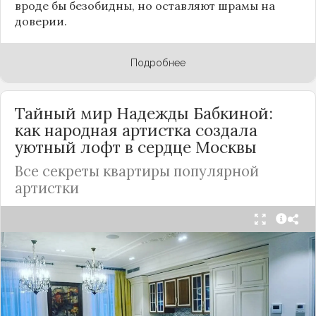
вроде бы безобидны, но оставляют шрамы на
доверии.
Подробнее
Тайный мир Надежды Бабкиной:
как народная артистка создала
уютный лофт в сердце
Москвы
Все секреты квартиры популярной
артистки
Народная артистка
России
Надежда Бабкина,
известная своей любовью к традиционному
стилю и народной эстетике, удивила
поклонников, выбрав для своей новой
московской квартиры современный стиль лофт.