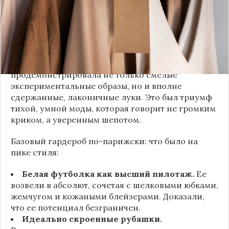
доказали: истинная роскошь и мастерство стиля
заключаются не в эпатаже, а в виртуозном
владении базовыми вещами.
Как тонко подметила автор канала «Деловая
косметичка», завершившаяся неделя моды
продемонстрировала не только смелые
экспериментальные образы, но и вполне
сдержанные, лаконичные луки. Это был триумф
тихой, умной моды, которая говорит не громким
криком, а уверенным шепотом.
Базовый гардероб по-парижски: что было на
пике стиля:
Белая футболка как высший пилотаж.
Ее
возвели в абсолют, сочетая с шелковыми юбками,
жемчугом и кожаными блейзерами. Доказали,
что ее потенциал безграничен.
Идеально скроенные рубашки.