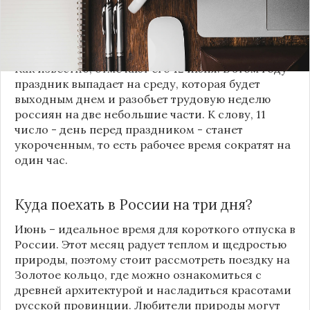
середину недели, которая будет укороченной.
Речь идет про главный государственный
праздник - День
России
.
Как известно, отмечают его 12 июня. В этом году
праздник выпадает на среду, которая будет
выходным днем и разобьет трудовую неделю
россиян на две небольшие части. К слову, 11
число - день перед праздником - станет
укороченным, то есть рабочее время сократят на
один час.
Куда поехать в
России
на три дня?
Июнь – идеальное время для короткого отпуска в
России
. Этот месяц радует теплом и щедростью
природы, поэтому стоит рассмотреть поездку на
Золотое кольцо, где можно ознакомиться с
древней архитектурой и насладиться красотами
русской провинции. Любители природы могут