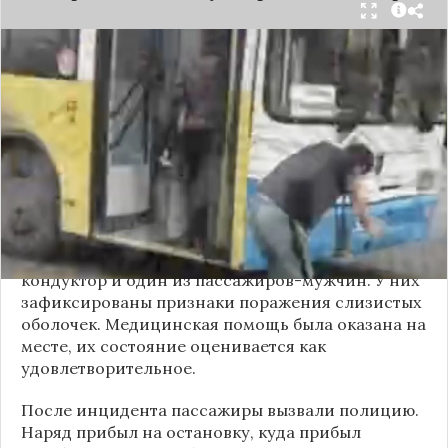
Вечером 24 сентября в салоне автобуса маршрута
№18 в Новосибирске произошёл инцидент с
применением перцового баллончика. Как
сообщили очевидцы в
Telegram-канале
«Инцидент Новосибирск»
, неизвестный
мужчина с бородой сначала вступил в перепалку
с кондуктором, затем поссорился с другими
пассажирами. В ходе конфликта он достал
газовый баллончик и распылил его в салоне.
По предварительным данным, пострадали
кондуктор и один из пассажиров-мужчин. У них
зафиксированы признаки поражения слизистых
оболочек. Медицинская помощь была оказана на
месте, их состояние оценивается как
удовлетворительное.
После инцидента пассажиры вызвали полицию.
Наряд прибыл на остановку, куда прибыл