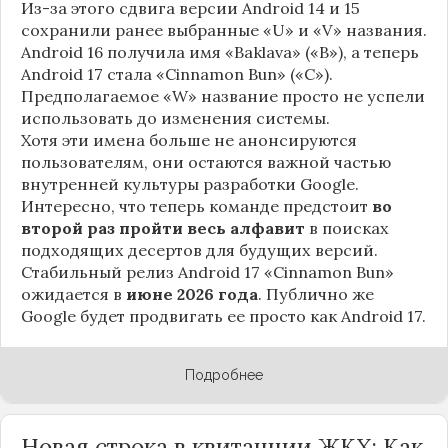
Из-за этого сдвига версии Android 14 и 15
сохранили ранее выбранные «U» и «V» названия.
Android 16 получила имя «Baklava» («B»), а теперь
Android 17 стала «Cinnamon Bun» («C»).
Предполагаемое «W» название просто не успели
использовать до изменения системы.
Хотя эти имена больше не анонсируются
пользователям, они остаются важной частью
внутренней культуры разработки Google.
Интересно, что теперь команде предстоит
во
второй раз пройти весь алфавит
в поисках
подходящих десертов для будущих версий.
Стабильный релиз Android 17 «Cinnamon Bun»
ожидается в
июне 2026 года
. Публично же
Google будет продвигать ее просто как Android 17.
Подробнее
Новая строка в квитанции ЖКХ: Как