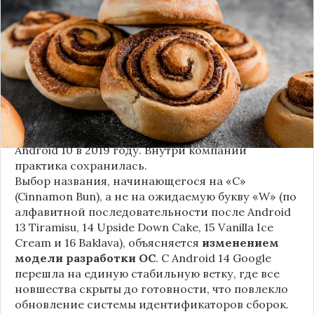
сообщают источники, Android 17, релиз которой
ожидается в 2026 году, разрабатывается под
названием
«Cinnamon Bun»
(«Булочка с
корицей»).
Это решение продолжает знаменитую традицию
Google называть версии Android в честь
сладостей и десертов (Cupcake, Donut, KitKat и
т.д.), хотя компания
прекратила публично
использовать эти имена
с момента выхода
Android 10 в 2019 году. Внутри компании
практика сохранилась.
Выбор названия, начинающегося на «C»
(Cinnamon Bun), а не на ожидаемую букву «W» (по
алфавитной последовательности после Android
13 Tiramisu, 14 Upside Down Cake, 15 Vanilla Ice
Cream и 16 Baklava), объясняется
изменением
модели разработки ОС
. С Android 14 Google
перешла на единую стабильную ветку, где все
новшества скрыты до готовности, что повлекло
обновление системы идентификаторов сборок.