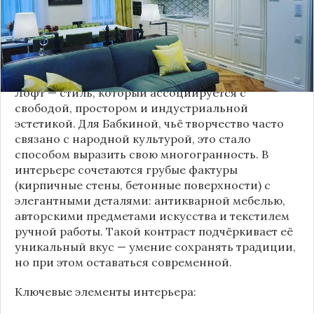
Это решение стало настоящим откровением,
демонстрирующим её умение сочетать классику
и актуальные тенденции. Подробности о
проекте раскрывает канал “DOMEO | РЕМОНТ
КВАРТИР | НЕДВИЖИМОСТЬ” 2.
Лофт — стиль, который ассоциируется с
свободой, простором и индустриальной
эстетикой. Для Бабкиной, чьё творчество часто
связано с народной культурой, это стало
способом выразить свою многогранность. В
интерьере сочетаются грубые фактуры
(кирпичные стены, бетонные поверхности) с
элегантными деталями: антикварной мебелью,
авторскими предметами искусства и текстилем
ручной работы. Такой контраст подчёркивает её
уникальный вкус — умение сохранять традиции,
но при этом оставаться современной.
Ключевые элементы интерьера: