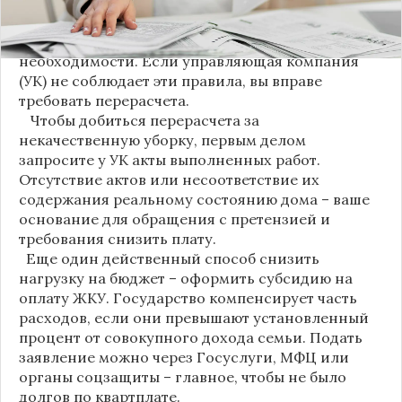
уборки: мытье полов и лестниц должно
проводиться несколько раз в неделю, удаление
пыли – еженедельно, а уборка снега – по мере
необходимости. Если управляющая компания
(УК) не соблюдает эти правила, вы вправе
требовать перерасчета.
Чтобы добиться перерасчета за
некачественную уборку, первым делом
запросите у УК акты выполненных работ.
Отсутствие актов или несоответствие их
содержания реальному состоянию дома – ваше
основание для обращения с претензией и
требования снизить плату.
Еще один действенный способ снизить
нагрузку на бюджет – оформить субсидию на
оплату ЖКУ. Государство компенсирует часть
расходов, если они превышают установленный
процент от совокупного дохода семьи. Подать
заявление можно через Госуслуги, МФЦ или
органы соцзащиты – главное, чтобы не было
долгов по квартплате.