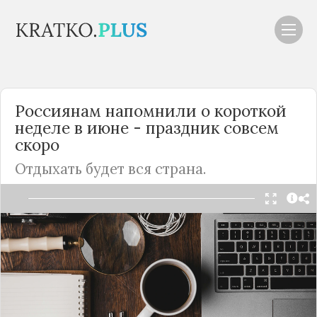
Россиянам напомнили о короткой
неделе в июне - праздник совсем
скоро
Отдыхать будет вся страна.
Читать в Telegram
Длинные майские праздники уже позади, а
летом у россиян почти нет дополнительных
выходных. Лишь один праздничный день
приходится на начало июня, и попадает он на