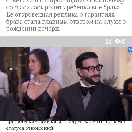
ответила на вопрос подписчика, почему
согласилась родить ребенка вне брака.
Ее откровенная реплика о гарантиях
брака стала главным ответом на слухи о
рождении дочери.
Валентина Иванова, избранница рэпера Тимати,
публично ответила на бестактный вопрос о
своем решении родить ребенка вне
официального брака. Ее резкая реакция стала
первым косвенным подтверждением слухов о
рождении дочери, ранее распространяемых
изданием «СтарХит».
Хотя сама звездная пара официально не
объявляла о пополнении, поклонники уже
засыпали их поздравлениями. Однако
некоторые комментаторы позволили себе
критические замечания в адрес Валентины из-за
статуса отношений.