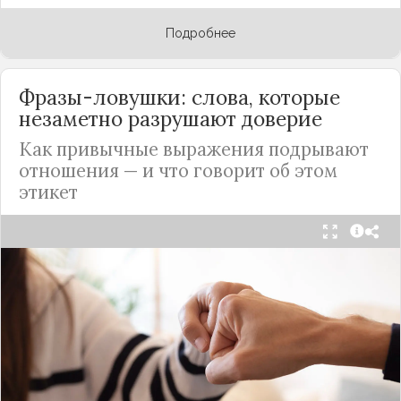
Подробнее
Фразы-ловушки: слова, которые
незаметно разрушают доверие
Как привычные выражения подрывают
отношения — и что говорит об этом
этикет
Мы часто думаем, что доверие рушится из-за
серьёзных предательств. Но на самом деле оно
трещит по швам гораздо раньше — в момент,
когда в разговоре звучит невинная на первый
взгляд фраза. Подробнее об этом рассказывает
канал
«Этикет и психология общения» на Дзене
.
«Да я никому не расскажу, правда». И через пару