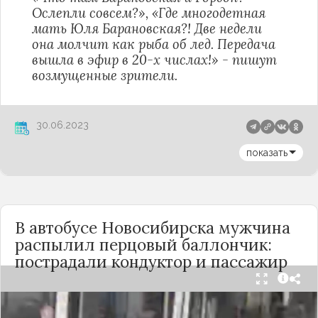
Ослепли совсем?», «Где многодетная
мать Юля Барановская?! Две недели
она молчит как рыба об лед. Передача
вышла в эфир в 20-х числах!» - пишут
возмущенные зрители.
30.06.2023
показать
В автобусе Новосибирска мужчина
распылил перцовый баллончик:
пострадали кондуктор и пассажир
Вечером 24 сентября в салоне автобуса маршрута
№18 в Новосибирске произошёл инцидент с