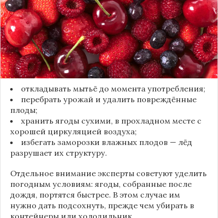
роль природного барьера. Он защищает ягоды
от пересыхания, бактерий и плесени. При
смывании этого слоя плоды быстро начинают
темнеть, покрываться налётом и терять вкус.
Чтобы ягоды сохранили свежесть, специалисты
рекомендуют:
откладывать мытьё до момента употребления;
перебрать урожай и удалить повреждённые
плоды;
хранить ягоды сухими, в прохладном месте с
хорошей циркуляцией воздуха;
избегать заморозки влажных плодов — лёд
разрушает их структуру.
Отдельное внимание эксперты советуют уделить
погодным условиям: ягоды, собранные после
дождя, портятся быстрее. В этом случае им
нужно дать подсохнуть, прежде чем убирать в
контейнеры или холодильник.