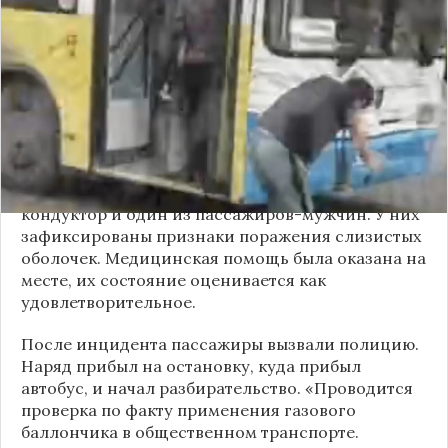
применением перцового баллончика. Как
сообщили очевидцы в
Telegram-канале
«Инцидент Новосибирск»
, неизвестный
мужчина с бородой сначала вступил в перепалку
с кондуктором, затем поссорился с другими
пассажирами. В ходе конфликта он достал
газовый баллончик и распылил его в салоне.
По предварительным данным, пострадали
кондуктор и один из пассажиров-мужчин. У них
зафиксированы признаки поражения слизистых
оболочек. Медицинская помощь была оказана на
месте, их состояние оценивается как
удовлетворительное.
После инцидента пассажиры вызвали полицию.
Наряд прибыл на остановку, куда прибыл
автобус, и начал разбирательство. «Проводится
проверка по факту применения газового
баллончика в общественном транспорте.