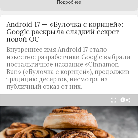
Подробнее
Android 17 — «Булочка с корицей»:
Google раскрыла сладкий секрет
новой ОС
Внутреннее имя Android 17 стало
известно: разработчики Google выбрали
ностальгичное название «Cinnamon
Bun» («Булочка с корицей»), продолжив
традицию десертов, несмотря на
публичный отказ от них.
Стало известно внутреннее кодовое имя
следующей крупной версии Android. Как
сообщают источники, Android 17, релиз которой
ожидается в 2026 году, разрабатывается под
названием
«Cinnamon Bun»
(«Булочка с