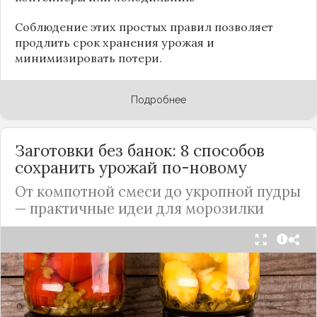
Соблюдение этих простых правил позволяет
продлить срок хранения урожая и
минимизировать потери.
Подробнее
Заготовки без банок: 8 способов
сохранить урожай по-новому
От компотной смеси до укропной пудры
— практичные идеи для морозилки
Каждый год, когда приходит пора богатого
урожая, я стараюсь сохранить максимум летних
витаминов. Закатки в банки — это, безусловно,
классика, которая никуда не уходит из нашей