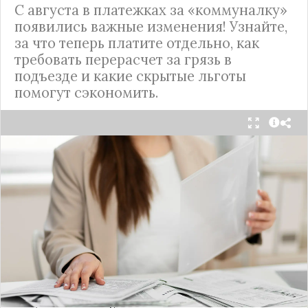
С августа в платежках за «коммуналку»
появились важные изменения! Узнайте,
за что теперь платите отдельно, как
требовать перерасчет за грязь в
подъезде и какие скрытые льготы
помогут сэкономить.
С 1 августа в квитанциях за жилищно-
коммунальные услуги введено важное
новшество. Как поясняет автор канала "ВЗО
ProДеньги", теперь уборка мест общего
пользования (МОП) выделена в отдельную
строку. Это дает жильцам четкое понимание, за
что именно они платят.
Новые нормы строго регламентируют частоту
уборки: мытье полов и лестниц должно
проводиться несколько раз в неделю, удаление
пыли – еженедельно, а уборка снега – по мере