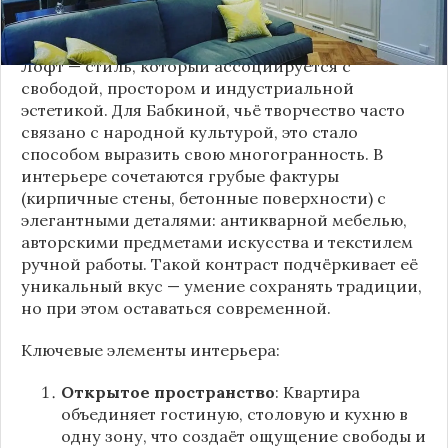
проекте раскрывает канал “DOMEO | РЕМОНТ
КВАРТИР | НЕДВИЖИМОСТЬ” 2.
Лофт — стиль, который ассоциируется с
свободой, простором и индустриальной
эстетикой. Для Бабкиной, чьё творчество часто
связано с народной культурой, это стало
способом выразить свою многогранность. В
интерьере сочетаются грубые фактуры
(кирпичные стены, бетонные поверхности) с
элегантными деталями: антикварной мебелью,
авторскими предметами искусства и текстилем
ручной работы. Такой контраст подчёркивает её
уникальный вкус — умение сохранять традиции,
но при этом оставаться современной.
Ключевые элементы интерьера:
Открытое пространство
: Квартира
объединяет гостиную, столовую и кухню в
одну зону, что создаёт ощущение свободы и