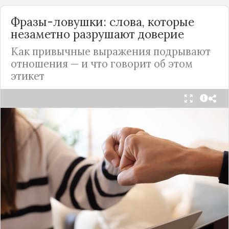
Фразы-ловушки: слова, которые
незаметно разрушают доверие
Как привычные выражения подрывают
отношения — и что говорит об этом
этикет
Мы часто думаем, что доверие рушится из-за
серьёзных предательств. Но на самом деле оно
трещит по швам гораздо раньше — в момент,
когда в разговоре звучит невинная на первый
взгляд фраза. Подробнее об этом рассказывает
канал
«Этикет и психология общения» на Дзене
.
«Да я никому не расскажу, правда». И через пару
дней вашу историю пересказывает другой
человек.
«Хватит ныть» — и разговор, а вместе с ним