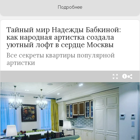
Подробнее
Тайный мир Надежды Бабкиной:
как народная артистка создала
уютный лофт в сердце
Москвы
Все секреты квартиры популярной
артистки
Народная артистка
России
Надежда Бабкина,
известная своей любовью к традиционному
стилю и народной эстетике, удивила
поклонников, выбрав для своей новой
московской квартиры современный стиль лофт.
Это решение стало настоящим откровением,
демонстрирующим её умение сочетать классику
и актуальные тенденции. Подробности о