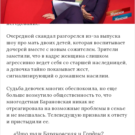
разрешить. Однако нередко бывшая жена Андрея
Аршавина реагирует не так, как этого ожидает
публика, чем провоцирует всеобщее
негодование.
Очередной скандал разгорелся из-за выпуска
шоу про мать двоих детей, которая воспитывает
дочерей вместе с новым сожителем. Зрители
заметили, что в кадре женщина слишком
агрессивно ведет себя со старшей наследницей,
а девочка тайно показывает жест,
сигнализирующий о домашнем насилии.
Судьба девочек многих обеспокоила, но еще
больше возмутило общественность то, что
многодетная Барановская никак не
отреагировала на возможные проблемы в семье
и не вмешалась. Телеведущую призвали к ответу
и пристыдили ее.
«Что там Барановская и Гордон?