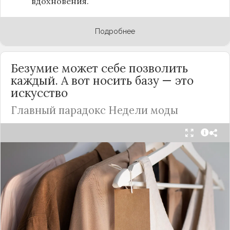
вдохновения.
Подробнее
Безумие может себе позволить
каждый. А вот носить базу — это
искусство
Главный парадокс Недели моды
Принято считать, что Неделя моды в Париже —
это исключительно про безумные тренды, на
которые обычный человек посмотрит с
недоумением. Но самый интересный тренд этого
сезона был обращен к реальной жизни. Показы
доказали: истинная роскошь и мастерство стиля
заключаются не в эпатаже, а в виртуозном
владении базовыми вещами.