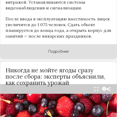
витражей. Устанавливаются системы
видеонаблюдения и сигнализации.
После ввода в эксплуатацию вместимость лицея
увеличится до 1 075 человек. Сдать объект
планируется до конца года, а открыть корпус для
занятий — после январских праздников.
Подробнее
Никогда не мойте ягоды сразу
после сбора: эксперты объяснили,
как сохранить урожай
Мытьё ягод сразу после сбора может обернуться
полной потерей урожая. Как отмечает канал
«Сделай сам», на поверхности плодов есть
естественный восковой налёт, который играет