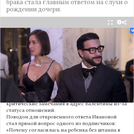
брака стала главным ответом на слухи о
рождении дочери.
Валентина Иванова, избранница рэпера Тимати,
публично ответила на бестактный вопрос о
своем решении родить ребенка вне
официального брака. Ее резкая реакция стала
первым косвенным подтверждением слухов о
рождении дочери, ранее распространяемых
изданием «СтарХит».
Хотя сама звездная пара официально не
объявляла о пополнении, поклонники уже
засыпали их поздравлениями. Однако
некоторые комментаторы позволили себе
критические замечания в адрес Валентины из-за
статуса отношений.
Поводом для откровенного ответа Ивановой
стал прямой вопрос одного из подписчиков:
«Почему согласилась на ребенка без штампа в