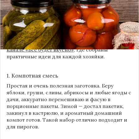
жизни. Но современный подход к хранению
продуктов показывает, что есть и более простые,
быстрые и удобные способы.
Сегодня я делюсь своими любимыми рецептами
без банок и долгих стерилизаций. Подробнее и с
пошаговыми инструкциями их можно найти на
канале «Все будет вкусно»
, где собраны
практичные идеи для каждой хозяйки.
1. Компотная смесь
Простая и очень полезная заготовка. Беру
яблоки, груши, сливы, абрикосы и любые ягоды с
дачи, аккуратно перемешиваю и фасую в
порционные пакеты. Зимой — достал пакетик,
закинул в кастрюлю, и ароматный домашний
компот готов. Такой набор отлично подходит и
для пирогов.