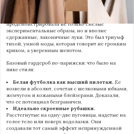
Как тонко подметила автор канала «Деловая
косметичка», завершившаяся неделя моды
продемонстрировала не только смелые
экспериментальные образы, но и вполне
сдержанные, лаконичные луки. Это был триумф
тихой, умной моды, которая говорит не громким
криком, а уверенным шепотом.
Базовый гардероб по-парижски: что было на
пике стиля:
Белая футболка как высший пилотаж.
Ее
возвели в абсолют, сочетая с шелковыми юбками,
жемчугом и кожаными блейзерами. Доказали,
что ее потенциал безграничен.
Идеально скроенные рубашки.
Расстегнутые на одну-две пуговицы, надетые на
голое тело или поверх водолазки. Они
создавали тот самый эффект непринужденной