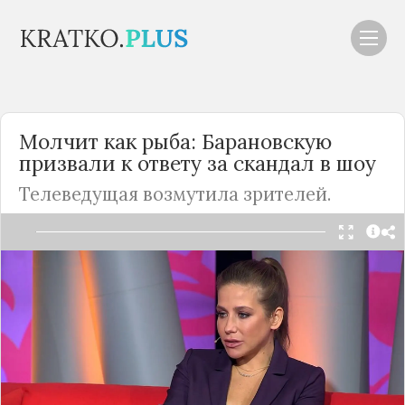
Молчит как рыба: Барановскую
призвали к ответу за скандал в шоу
Телеведущая возмутила зрителей.
Читать в Telegram
Юлия Барановская вот уже седьмой год является
ведущей шоу "Мужское/Женское" на Первом
канале. Вместе с Александром Гордоном она
разбирает различные житейские ситуации и
конфликты, комментирует их и помогает