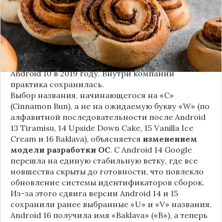
корицей»).
Это решение продолжает знаменитую традицию
Google называть версии Android в честь
сладостей и десертов (Cupcake, Donut, KitKat и
т.д.), хотя компания
прекратила публично
использовать эти имена
с момента выхода
Android 10 в 2019 году. Внутри компании
практика сохранилась.
Выбор названия, начинающегося на «C»
(Cinnamon Bun), а не на ожидаемую букву «W» (по
алфавитной последовательности после Android
13 Tiramisu, 14 Upside Down Cake, 15 Vanilla Ice
Cream и 16 Baklava), объясняется
изменением
модели разработки ОС
. С Android 14 Google
перешла на единую стабильную ветку, где все
новшества скрыты до готовности, что повлекло
обновление системы идентификаторов сборок.
Из-за этого сдвига версии Android 14 и 15
сохранили ранее выбранные «U» и «V» названия.
Android 16 получила имя «Baklava» («B»), а теперь