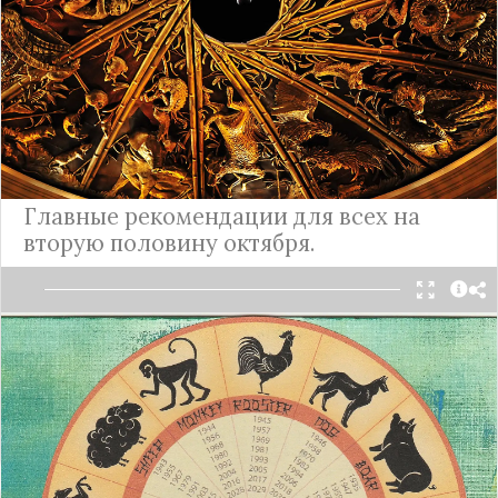
процветания.
Подробнее
Китайский гороскоп с 17 по 31
октября 2023 года
Главные рекомендации для всех на
вторую половину октября.
Две финальные недели октября — идеальное
время для того, чтобы раскрыть свой потенциал
и обозначить новые цели.
Подробнее