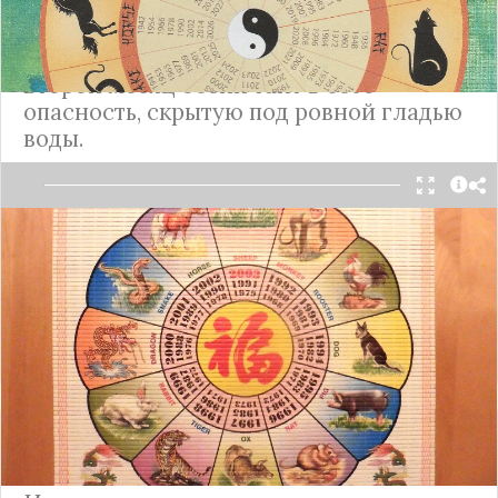
Китайский гороскоп на октябрь
2023 года
Второй месяц осени таит в себе
опасность, скрытую под ровной гладью
воды.
Наступает плавное завершение осени по
китайскому календарю. Октябрь, начинающийся
по китайскому гороскопу 9 числа, — последний
месяц сезона в их системе координат.
Подробнее
Китайский гороскоп с 16 по 30
сентября