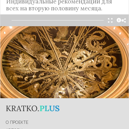
Индивидуальные рекомендации для
всех на вторую половину месяца.
Середина и конец сентября будут крайне
напряженными, так как этот период считается в
восточной астрологии крайне сложным.
Наибольшая опасность же подстерегает
представителей китайского зодиака сразу в
нескольких сферах.
Подробнее
О ПРОЕКТЕ