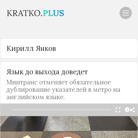
Кирилл Янков
Язык до выхода доведет
Минтранс отменяет обязательное
дублирование указателей в
метро
на
английском языке.
У пассажиров московской подземки отнимают
возможность изучать английский язык, следуя
указателям. Как сообщает
ТАСС
, Минтранс