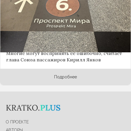
отменяет обязательное дублирование
информации на английском языке на схемах и
указателях
метро
, монорельса, канатных дорог и
фуникулеров, это же касается аудиосообщений,
например, во время объявлений станций и
остановок. Это не протест в адрес иностранных
гостей столицы, а мера, отчасти вызванная
общественно-политической обстановкой.
Многие могут воспринять ее ошибочно, считает
глава Союза пассажиров Кирилл Янков
Подробнее
О ПРОЕКТЕ
АВТОРЫ