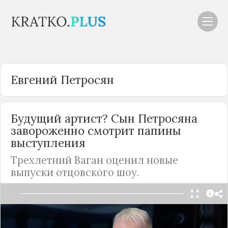
Евгений Петросян
Будущий артист? Сын Петросяна
завороженно смотрит папины
выступления
Трехлетний Ваган оценил новые
выпуски отцовского шоу.
Ваган Петросян проявляет явный интерес к тому,
что делает на экране его знаменитый отец.