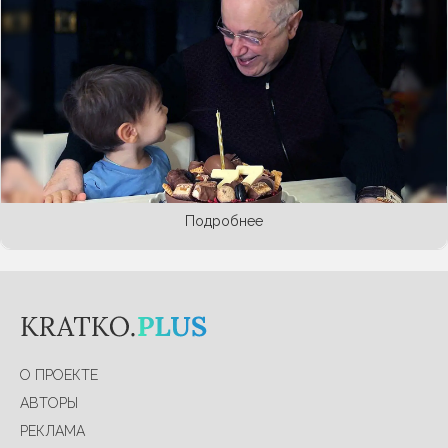
Евгений Петросян опубликовал видео, где
вместе с маленьким наследником смотрит
новые выпуски своей телепрограммы «Петросян
шоу». Отец обнял малыша, а тот с огромным
интересом наблюдает за тем, как выступает его
папа. Жена Петросяна Татьяна Брухунова в
соцсетях
дала пояснения, что это и другие
трогательные сюжеты сняла недавно в Сочи.
Подробнее
О ПРОЕКТЕ
АВТОРЫ
РЕКЛАМА