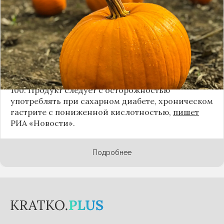
гликемическим индексом. Сколько можно есть
тыквы без вреда для здоровья, рассказал врач.
По словам главного внештатного специалиста
по первичной медико-санитарной помощи
департамента здравоохранения
Москвы
Андрея
Тяжельникова, взрослым без вреда для здоровья
можно есть 200-300 граммов, а детям — не более
100. Продукт следует с осторожностью
употреблять при сахарном диабете, хроническом
гастрите с пониженной кислотностью,
пишет
РИА «Новости».
Подробнее