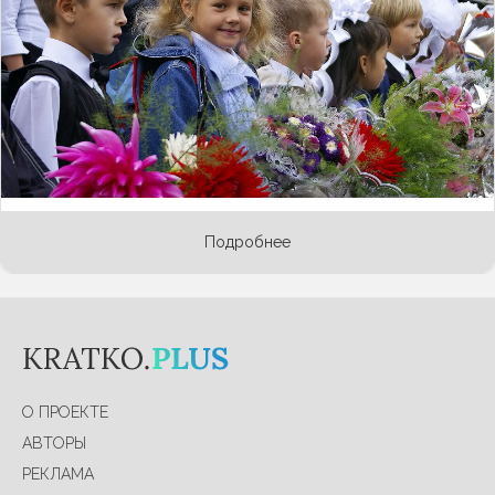
пора, в первую очередь морально. Главная
задача родителей - зажечь тягу к знаниям. Как
пробудить интерес к учебе, рассказывает
Анастасия Екушевская, нейропсихолог,
кандидат философских наук, старший научный
сотрудник Института проблем инклюзивного
образования Московского государственного
психолого-педагогического университета.
Подробнее
О ПРОЕКТЕ
АВТОРЫ
РЕКЛАМА