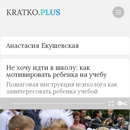
Анастасия Екушевская
Не хочу идти в школу: как
мотивировать ребенка на учебу
Пошаговая инструкция психолога как
заинтересовать ребенка учебой
Есть, конечно, уникумы, которым невтерпеж
засесть за учебники, но большинство детей в
школу не рвутся. А готовиться к 1 сентября уже