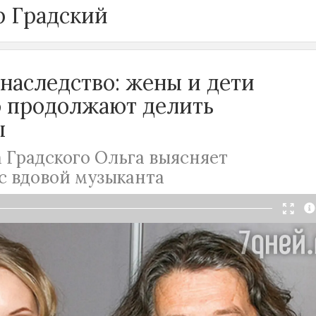
р Градский
 наследство: жены и дети
о продолжают делить
ы
 Градского Ольга выясняет
с вдовой музыканта
кий умер почти два года назад, а его
сих пор не могут поделить. Третья жена
а подала иск почти сразу после смерти
го вдову, Марину Коташенко, и собственных
 Даниила. Она просит выделить 1/2 долю