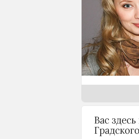
имущества, наж
из состава нас
право на собст
наследие Алекс
фотографии, но
брака с ней и 
Марину Коташен
наследства воз
недель до смер
недействитель
Вас здесь
Градского