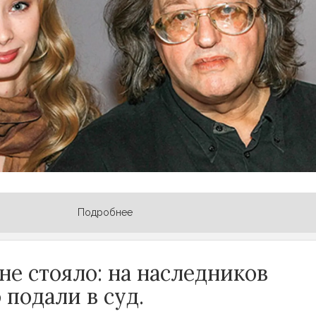
итого во время брака с Градским, исключив его
ледственного имущества, и признать за ней
венность. Претендует она и на творческое
андра Градского, включая семейные
ты и письма, — то, что собиралось во время
было общим. По словам юристов, исключить
ко, прожившей с Градским 17 лет, из
можно, если брак, оформленный за несколько
ти музыканта, будет признан
ным.
МК
цитирует Коташенко:
Подробнее
 не стояло: на наследников
 подали в суд.