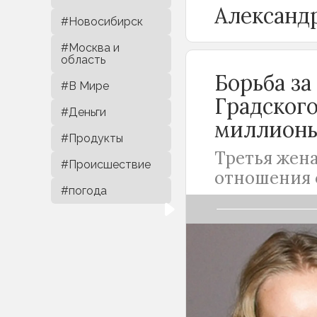
Александ
#Новосибирск
#Москва и
область
Борьба за
#В Мире
Градског
#Деньги
миллион
#Продукты
Третья жена
#Происшествие
отношения 
#погода
Александр Градс
наследство до 
музыканта Ольг
Градского на е
детей, Марию и