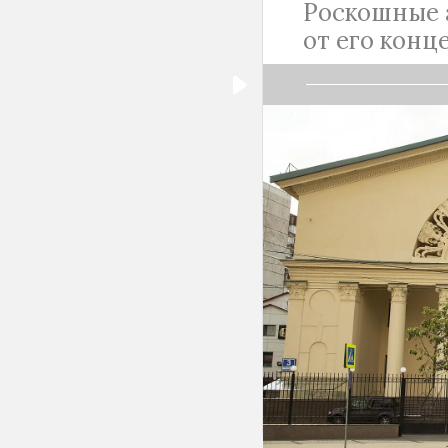
Роскошные 
от его конц
Три дорогих ли
эффектный «Лин
«Градский холл
который носит 
занимают драго
переговоры сем
«Градский холл
Алексей Рыбник
зала к наследн
сообщает изда