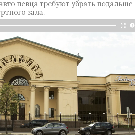
авто певца требуют убрать подальше
ертного зала.
музина Александра Градского, включая
кольн» золотого цвета, руководство
» требует убрать с парковки концертного зала,
имя знаменитого певца. Ведь эти машины
ценные парковочные места в центре. Очевидно,
ьи Градского и нынешнего руководства
» (предприятие теперь возглавляет композитор
ов) не дали результатов. Соответствующий иск
икам музыканта уже отправлен в суд, о чем
ние
СтарХит
.
Подробнее